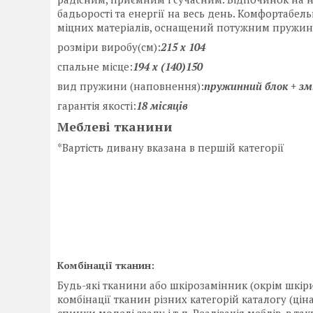
бадьорості та енергії на весь день. Комфортабел
міцних матеріалів, оснащений потужним пружи
розміри виробу(см):
215 х 104
спальне місце:
1
94
x (140)1
50
вид пружини (наповнення):
пружинний блок + зм
гарантія якості:
18 місяців
Меблеві тканини
*Вартість дивану вказана в першій категорії
Комбінації тканин:
Будь-які тканини або шкірозамінник (окрім шкіри
комбінації тканин різних категорій каталогу (ці