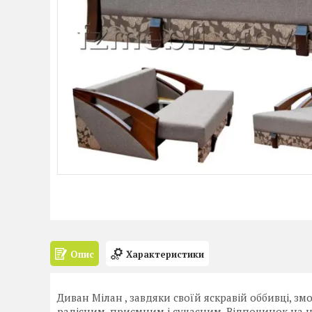
Опис
Характеристики
Диван Мілан , завдяки своїй яскравій оббивці, з
радісним, приємним і сучасним. Відпочинок на н