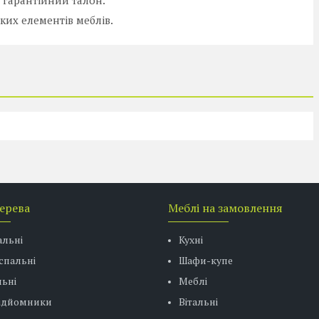
і гарантійний талон.
ких елементів меблів.
дерева
Меблі на замовлення
альні
Кухні
спальні
Шафи-купе
ьні
Меблі
підйомники
Вітальні