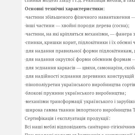
спинки моделі ззаду і т.д. Реалізація меблів, в 
Основні технічні характеристики:
·частини збільшеного фізичного навантаження ― 
·інші частини ― хвойні породи дерева (сосна);
·частини, на які кріпляться механізми, ― фанера
·спинки, кришки корит, підлокітники і їх обємні
·для надання правильної форми підлокітникам, 
·для надання округлої форми обємним формам ―
·для зєднання каркасів ― цвяхи, самонарізи, скоб
·для надійності зєднання деревяних конструкц
·пінополіуретан українського виробництва сортів 
·блокові пружини українського виробництва;
·механізми трансформації українського і зарубі
·широка гамма тканин імпортного виробництва Ту
Сертифікація і експлуатація продукції:
Всі наші меблі відповідають санітарно-гігієнічни