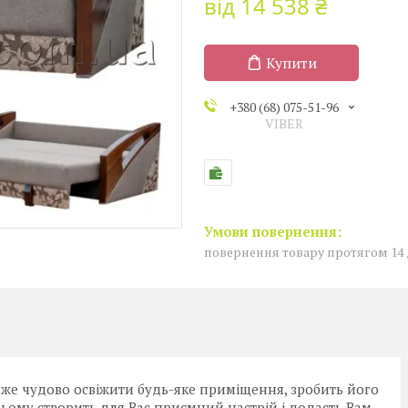
від
14 538 ₴
Купити
+380 (68) 075-51-96
VIBER
повернення товару протягом 14
може чудово освіжити будь-яке приміщення, зробить його
ьому створить для Вас приємний настрій і додасть Вам