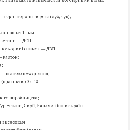
таких випадках,здійснюється за договірними цінам.
тверді породи дерева (дуб, бук);
 завтовшки 15 мм;
 частини ― ДСП;
дну корит і спинок ― ДВП;
 картон;
а;
ій ― шипованезєднання;
(щільністю) 25-40;
жного виробництва;
реччини, Сирії, Канади і інших країн
м висновкам.