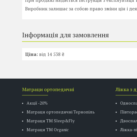
При продажі надається Інструкція з експлуатації 
Виробник залишає за собою право зміни цін і дея
Інформація для замовлення
Ціна:
від 14 538 ₴
Матраци ортопедичні
Ліжка з 
Акції -20%
Односп
Матраци ортопедичні Тернопіль
Півтора
Матраци ТМ Sleep&Fly
Двоспал
Матраци TM Organic
Ліжка-