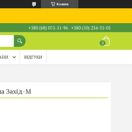
Кошик
+380 (68) 075-51-96
+380 (50) 234-35-01
АНИ
ВІДГУКИ
на Захід-М