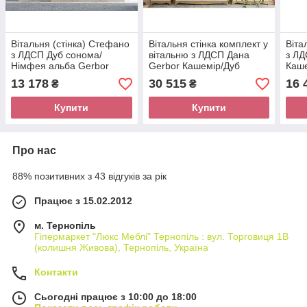
Вітальня (стінка) Стефано
Вітальня стінка комплект у
Віта
з ЛДСП Дуб сонома/
вітальню з ЛДСП Дана
з ЛД
Німфея альба Gerbor
Gerbor Кашемір/Дуб
Каше
артизан
13 178
30 515
16 
₴
₴
Купити
Купити
Про нас
88% позитивних з 43 відгуків за рік
Працює з 15.02.2012
м. Тернопіль
Гіпермаркет "Люкс Меблі" Тернопіль : вул. Торговиця 1В
(колишня Живова), Тернопіль, Україна
Контакти
Сьогодні працює з 10:00 до 18:00