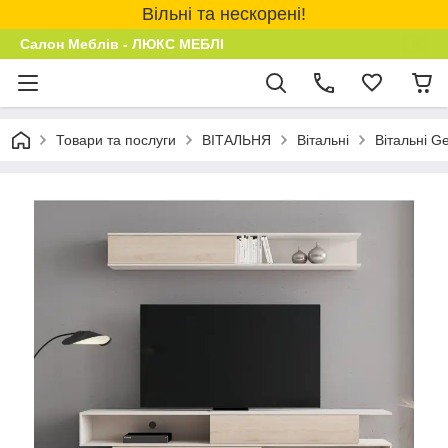
Вільні та нескорені!
Салон Меблів - ЛЮКС МЕБЛІ
Товари та послуги
ВІТАЛЬНЯ
Вітальні
Вітальні G