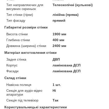
Тип направляючих для
Телескопічні (кулькові)
висувних скриньок
Тип стінки (гірки)
лінійна (пряма)
Тип фасаду
прямий
Габаритні розміри стінки
Висота стінки
1900 мм
Глибина стінки
400 мм
Довжина (ширина) стінки
2400 мм
Матеріал виготовлення стінки
Задня стінка
ДВП
Корпус
ламінована ДСП
Фасади
ламінована ДСП
Склад стінки
Навісна полиця
1 шт.
Секція для аудіо-відео
Ні
апаратури
Секція під телевізор
Так
Користувальницькі характеристики