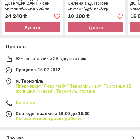
ДСП/МДФ ВАЙТ Ясен
Селена з ДСП Ясен
ДСП
сніжний/Сосна срібна
сніжний/Дуб ансберг
сніж
Gerbor
Gerbor
Gerb
34 240
10 100
16 
₴
₴
Купити
Купити
Про нас
92% позитивних з 39 відгуків за рік
Працює з 15.02.2012
м. Тернопіль
Гіпермаркет "Люкс Меблі" Тернопіль : вул. Торговиця 1В
(колишня Живова), Тернопіль, Україна
Контакти
Сьогодні працює з 10:00 до 18:00
Показати весь графік роботи
Про нас