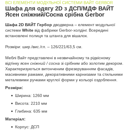
ВСI ЕЛЕМЕНТИ МОДУЛЬНОЇ СИСТЕМИ ВАЙТ GERBOR
Шафа для одягу 2D з ДСП/МДФ ВАЙТ
Ясен сніжний/Сосна срібна Gerbor
Шафа 2D ВАЙТ Гербор
дводверна – елемент модульної
системи
White
від фабрики Gerbor-холдiнг. Всередині
встановленi полиця та штанга для вішалок.
Розміри: шир./вис./гл. – 126/221/63,5 см.
Меблі Вайт представлені в незвичайному та рідкісному
відтінку
ясен сніжний / сосна
зі срібним або золотим декором.
Характеризуються витонченим фрезеруванням фасадів,
масивними рамами, декоративними карнизами та стильними
металевими ручками круглої форми у кольорі оздоблення.
Розміри:
Ширина: 1260 мм
Висота: 2210 мм
Глибина: 635 мм
Матеріал:
Корпус: ДСП