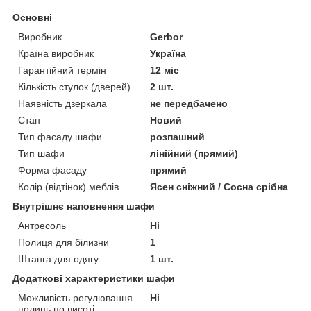
Основні
Виробник
Gerbor
Країна виробник
Україна
Гарантійний термін
12 міс
Кількість стулок (дверей)
2 шт.
Наявність дзеркала
не передбачено
Стан
Новий
Тип фасаду шафи
розпашний
Тип шафи
лінійний (прямий)
Форма фасаду
прямий
Колір (відтінок) меблів
Ясен сніжний / Сосна срібна
Внутрішнє наповнення шафи
Антресоль
Ні
Полиця для білизни
1
Штанга для одягу
1 шт.
Додаткові характеристики шафи
Можливість регулювання
Ні
полиць по висоті