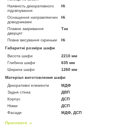
Наявність декоративного
Ні
підсвічування
Оснащення направляючих
Ні
доводчиками
Плавне закривання
Так
дверцят
Повне висування скриньки
Ні
Габаритні розміри шафи
Висота шафи
2210 мм
Глибина шафи
635 мм
Ширина шафи
1260 мм
Матеріал виготовлення шафи
Декоративні елементи
МДФ
Задня стінка
ДВП
Корпус
ДСП
Ніжки
ДСП
Фасади
МДФ, ДСП
Приховати