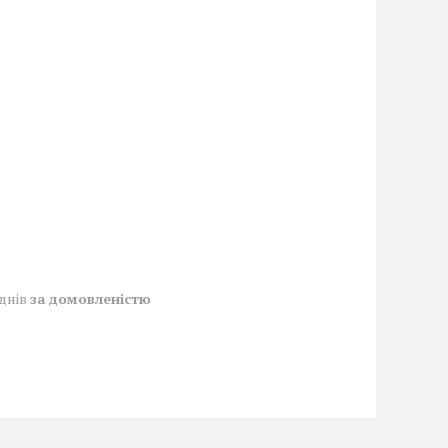
 днів
за домовленістю