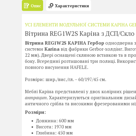
Опис
Характеристики
УСІ ЕЛЕМЕНТИ МОДУЛЬНОЇ СИСТЕМИ КАРІНА GE
Вітрина REG1W2S Каріна з ДСП/Скло
Вітрина REG1W2S КАРІНА Гербор
однодверна з
системи
Karina
від фабрики Gerbor-холдiнг. Виго
22 мм). Двері оснащені скляною вставкою та в про
боку. Всередині розташовані три полиці. Викорис
повного висунення HAFELE.
Розміри: шир./вис./гл. – 60/197/45 см.
Меблі Каріна представлені у двох колірних ріше
антрацит
. Характеризуються оригінальним диза
античного срібла та високими фрезерованими н
Розміри:
Довжина: 600 мм
Висота: 1970 мм
Глибина: 450 мм