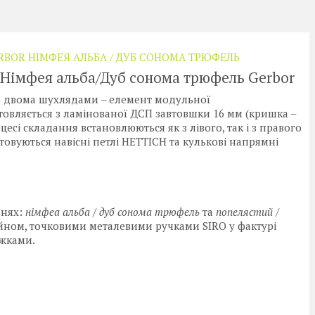
RBOR НІМФЕЯ АЛЬБА / ДУБ СОНОМА ТРЮФЕЛЬ
 Німфея альба/Дуб сонома трюфель Gerbor
 двома шухлядами – елемент модульної
товляється з ламінованої ДСП завтовшки 16 мм (кришка –
цесі складання встановлюються як з лівого, так і з правого
товуються навісні петлі HETTICH та кулькові напрямні
ннях:
німфеа альба / дуб сонома трюфель
та
попелястий /
йном, точковими металевими ручками SIRO у фактурі
іжками.