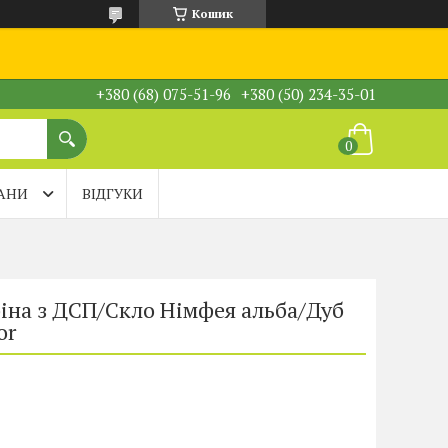
Кошик
+380 (68) 075-51-96
+380 (50) 234-35-01
АНИ
ВІДГУКИ
іна з ДСП/Скло Німфея альба/Дуб
or