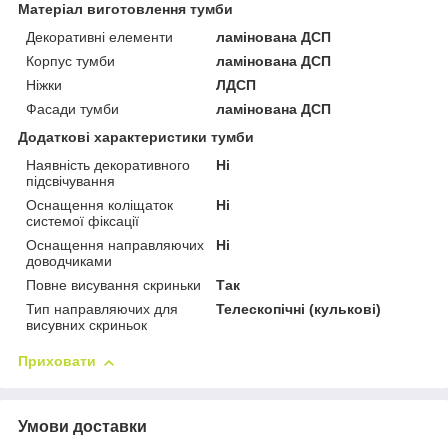
Матеріал виготовлення тумби
Декоративні елементи
ламінована ДСП
Корпус тумби
ламінована ДСП
Ніжки
ЛДСП
Фасади тумби
ламінована ДСП
Додаткові характеристики тумби
Наявність декоративного
Ні
підсвічування
Оснащення коліщаток
Ні
системої фіксації
Оснащення направляючих
Ні
доводчиками
Повне висування скриньки
Так
Тип направляючих для
Телескопічні (кулькові)
висувних скриньок
Приховати
Умови доставки