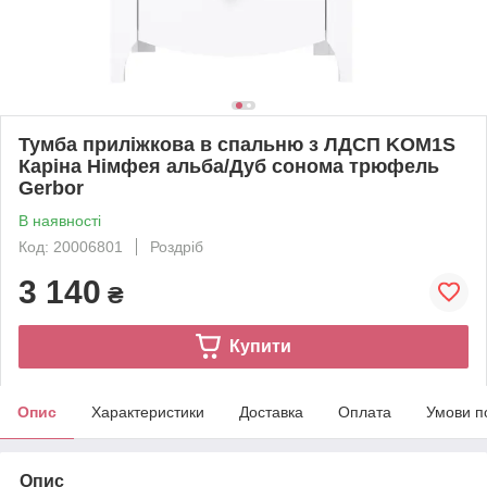
Тумба приліжкова в спальню з ЛДСП KOM1S
Каріна Німфея альба/Дуб сонома трюфель
Gerbor
В наявності
Код: 20006801
Роздріб
3 140
₴
Купити
Опис
Характеристики
Доставка
Оплата
Умови п
Опис