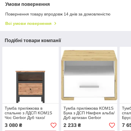
Умови повернення
Повернення товару впродовж 14 днів за домовленістю
Всі умови повернення
Подібні товари компанії
Тумба приліжкова в
Тумба приліжкова KOM1S
Тумб
спальню з ЛДСП KOM1S
Бука з ДСП Німфея альба/
спа
Чос Gerbor Дуб тахо/
Дуб артизан Gerbor
Брус
Чорний
Нім
3 080
2 233
7 6
₴
₴