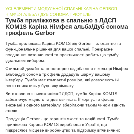
УСІ ЕЛЕМЕНТИ МОДУЛЬНОЇ СПАЛЬНІ КАРІНА GERBOR
НІМФЕЯ АЛЬБА / ДУБ СОНОМА ТРЮФЕЛЬ
Тумба приліжкова в спальню з ЛДСП
KOM1S Каріна Німфея альба/Дуб сонома
трюфель Gerbor
Тумба приліжкова Каріна KOM1S від Gerbor - елегантне та
функціональне рішення для вашої спальні. Прекрасне
поєднання витонченості та практичності робить цю тумбу
ідеальним вибором.
Стильний дизайн та неповторне оздоблення в кольорі Німфеа
альба/дуб сонома трюфель додадуть шарму вашому
інтер'єру. Тумба має компактні розміри, які дозволяють їй
легко вписатись у будь-яку кімнату.
Виготовлена з високоякісної ЛДСП, тумба Каріна KOM1S
забезпечує міцність та довговічність. Її корпус та фасад
виконані з одного матеріалу, зберігаючи таким чином єдність
стилю.
Продукція Gerbor - це гарантія якості та надійності. Тумба
приліжкова Карина KOM1S вироблена в Україні, що
підкреслює місцеве виробництво та підтримку вітчизняних