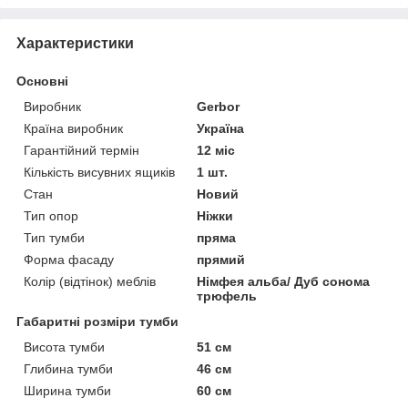
Характеристики
Основні
Виробник
Gerbor
Країна виробник
Україна
Гарантійний термін
12 міс
Кількість висувних ящиків
1 шт.
Стан
Новий
Тип опор
Ніжки
Тип тумби
пряма
Форма фасаду
прямий
Колір (відтінок) меблів
Німфея альба/ Дуб сонома
трюфель
Габаритні розміри тумби
Висота тумби
51 см
Глибина тумби
46 см
Ширина тумби
60 см