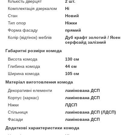
Кількість дверцят
2 шт.
Комплектація дзеркалом
Ні
Стан
Новий
Тип опор
Ніжки
Форма фасаду
прямий
Колір (відтінок) меблів
Дуб крафт золотий / Ясен
серфсайд залізний
Габаритні розміри комода
Висота комода
130 см
Глибина комода
44 см
Ширина комода
105 см
Матеріал виготовлення комода
Декоративні елементи
ламінована ДСП
Корпус (каркас)
ламінована ДСП
Ніжки
ЛДСП
Стільниця
ламінована ДСП (ЛДСП)
Фасади
ламінована ДСП
Додаткові характеристики комода