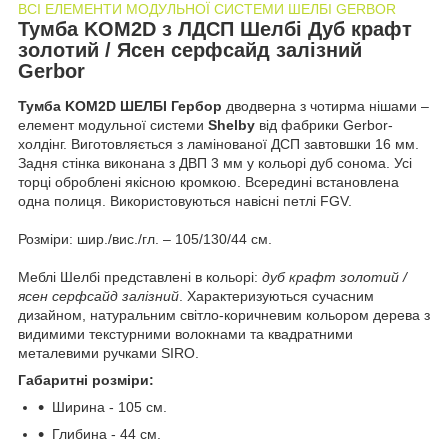
ВСI ЕЛЕМЕНТИ МОДУЛЬНОЇ СИСТЕМИ ШЕЛБІ GERBOR
Тумба KOM2D з ЛДСП Шелбі Дуб крафт
золотий / Ясен серфсайд залізний
Gerbor
Тумба KOM2D ШЕЛБІ Гербор
дводверна з чотирма нішами –
елемент модульної системи
Shelby
від фабрики Gerbor-
холдiнг. Виготовляється з ламінованої ДСП завтовшки 16 мм.
Задня стінка виконана з ДВП 3 мм у кольорі дуб сонома. Усі
торці оброблені якісною кромкою. Всередині встановлена
одна полиця. Використовуються навісні петлі FGV.
Розміри: шир./вис./гл. – 105/130/44 см.
Меблі Шелбі представлені в кольорі:
дуб крафт золотий /
ясен серфсайд залізний
. Характеризуються сучасним
дизайном, натуральним світло-коричневим кольором дерева з
видимими текстурними волокнами та квадратними
металевими ручками SIRO.
Габаритні розміри:
Ширина - 105 см.
Глибина - 44 см.