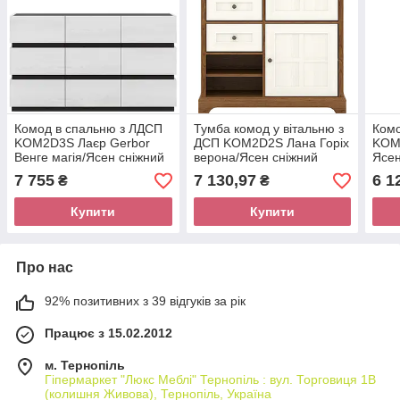
Комод в спальню з ЛДСП
Тумба комод у вітальню з
Ком
KOM2D3S Лаєр Gerbor
ДСП KOM2D2S Лана Горіх
KOM
Венге магія/Ясен сніжний
верона/Ясен сніжний
Ясен
Gerbor
Gerb
7 755
7 130,97
6 1
₴
₴
Купити
Купити
Про нас
92% позитивних з 39 відгуків за рік
Працює з 15.02.2012
м. Тернопіль
Гіпермаркет "Люкс Меблі" Тернопіль : вул. Торговиця 1В
(колишня Живова), Тернопіль, Україна