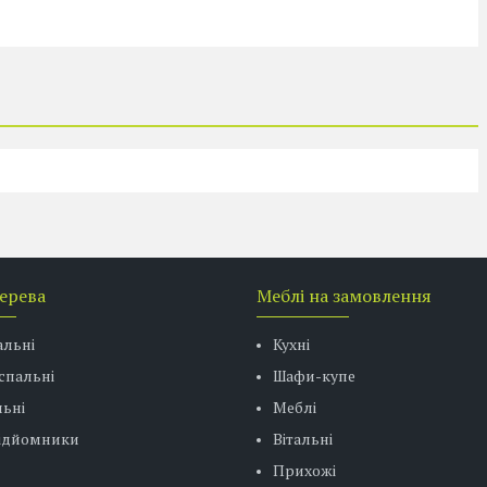
дерева
Меблі на замовлення
альні
Кухні
спальні
Шафи-купе
ьні
Меблі
підйомники
Вітальні
Прихожі