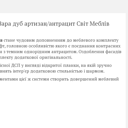
 Зара дуб артизан/антрацит Світ Меблів
ів
стане
чудовим доповненням до меблевого комплекту
офт, головною особливістю якого є поєднання контрасних
зан з темним однорідним антрацитом. Оздоблення фасадів
лекту додаткової оригінальності.
сної ДСП у вигляді відкритої планки, на якій зручно
нять інтер'єр додатковою стильністью і шармом.
ментами цієї ж системи створить довершений меблевий