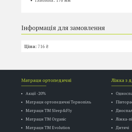
Глибина: 176 мм
Інформація для замовлення
Ціна:
716 ₴
Матраци ортопедичні
Ліжка з 
Акції -20%
Односп
Матраци ортопедичні Тернопіль
Півтора
Матраци ТМ Sleep&Fly
Двоспал
Матраци TM Organic
Ліжка-
Матраци ТМ Evolution
Дитячі