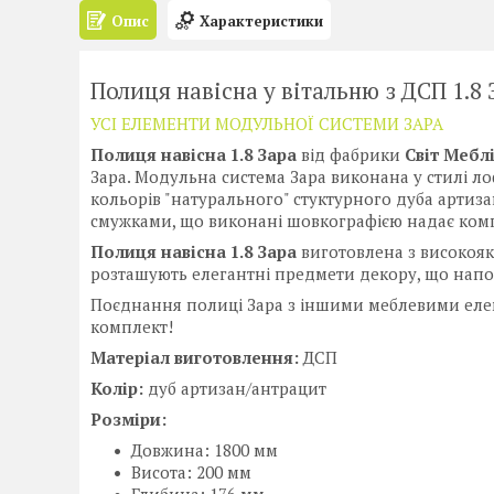
Опис
Характеристики
Полиця навісна у вітальню з ДСП 1.8
УСІ ЕЛЕМЕНТИ МОДУЛЬНОЇ СИСТЕМИ ЗАРА
Полиця навісна 1.8 Зара
від фабрики
Світ Мебл
Зара. Модульна система Зара виконана у стилі л
кольорів "натурального" стуктурного дуба арти
смужками, що виконані шовкографією надає комп
Полиця навісна 1.8 Зара
виготовлена з високоякі
розташують елегантні предмети декору, що напов
Поєднання полиці Зара з іншими меблевими еле
комплект!
Матеріал виготовлення:
ДСП
Колір:
дуб артизан/антрацит
Розміри:
Довжина: 1800 мм
Висота: 200 мм