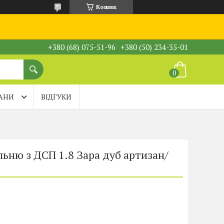
Кошик
+380 (68) 075-51-96
+380 (50) 234-35-01
АНИ
ВІДГУКИ
льню з ДСП 1.8 Зара дуб артизан/