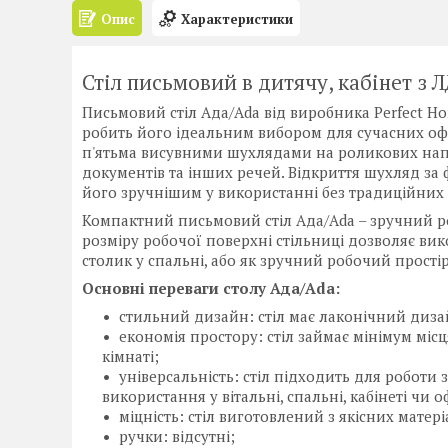
Опис
Характеристики
Стіл письмовий в дитячу, кабінет з 
Письмовий стіл Ада/Ada від виробника Perfect H
робить його ідеальним вибором для сучасних офі
п'ятьма висувними шухлядами на роликових напр
документів та інших речей. Відкриття шухляд за 
його зручнішим у використанні без традиційних 
Компактний письмовий стіл Ада/Ada – зручний р
розміру робочої поверхні стільниці дозволяє вик
столик у спальні, або як зручний робочий простір
Основні переваги столу Ада/Ada:
стильний дизайн: стіл має лаконічний дизай
економія простору: стіл займає мінімум місц
кімнаті;
універсальність: стіл підходить для роботи
використання у вітальні, спальні, кабінеті чи оф
міцність: стіл виготовлений з якісних матері
ручки: відсутні;