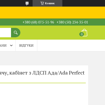
Кошик
+380 (68) 075-51-96
+380 (50) 234-35-01
АНИ
ВІДГУКИ
чу, кабінет з ЛДСП Ада/Ada Perfect