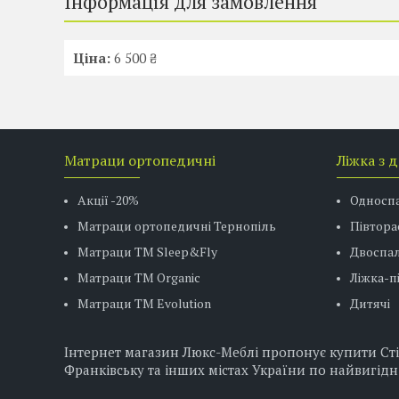
Інформація для замовлення
Ціна:
6 500 ₴
Матраци ортопедичні
Ліжка з 
Акції -20%
Односп
Матраци ортопедичні Тернопіль
Півтора
Матраци ТМ Sleep&Fly
Двоспал
Матраци TM Organic
Ліжка-
Матраци ТМ Evolution
Дитячі
Інтернет магазин Люкс-Меблі пропонує купити Стіл 
Франківську та інших містах України по найвигідн