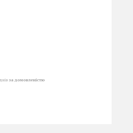
 днів
за домовленістю