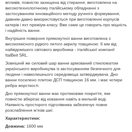
впливів, повністю захищена від стирання, виготовлена на
високотехнологічному італійському обладнанні з
застосуванням інноваційного методу ручного формування,
давним-давно використовується при виготовленні корпусів
катерів і яхт преміум-класу. Вже саме це говорить про міцність
і надійність ванни.
Внутрішня поверхня прямокутної ванни виготовлена з
високоякісного рідкого литого акрилу товщиною: 6 мм від
найвідомішого світового виробника - італійської компанії
ItalBeit SRL.
Зовнішній же силовий шар ванни армований cтекломатом
українського виробництва із застосуванням безпечного для
людини і навколишнього середовища затверджувача. Дно
ванни посилено плитою ДСП товщиною 16 мм. і має чотири
ребра жорсткості.
Дно прямокутної ванни має протиковзке покриття, яке
повністю вберігає від ковзання навіть в мильній воді.
Наявність просторого підголівника забезпечує повне
розслаблення м'язів шиї.
Характеристики:
Довжина:
1600 мм