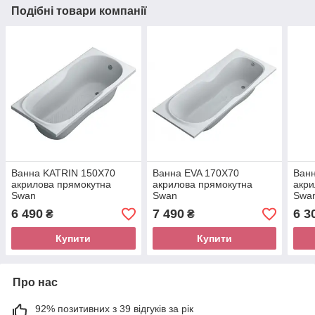
Подібні товари компанії
Ванна KATRIN 150Х70
Ванна EVA 170Х70
Ван
акрилова прямокутна
акрилова прямокутна
акри
Swan
Swan
Swa
6 490
7 490
6 3
₴
₴
Купити
Купити
Про нас
92% позитивних з 39 відгуків за рік