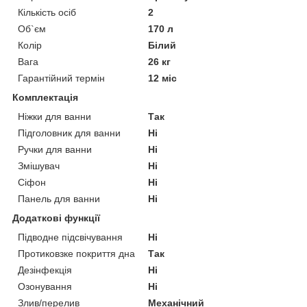
Кількість осіб
2
Об`єм
170 л
Колір
Білий
Вага
26 кг
Гарантійний термін
12 міс
Комплектація
Ніжки для ванни
Так
Підголовник для ванни
Ні
Ручки для ванни
Ні
Змішувач
Ні
Сіфон
Ні
Панель для ванни
Ні
Додаткові функції
Підводне підсвічування
Ні
Протиковзке покриття дна
Так
Дезінфекція
Ні
Озонування
Ні
Злив/перелив
Механічний