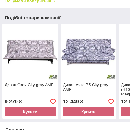
Всі умови повернення
Подібні товари компанії
Диван Скай City gray AMF
Диван Аякс PS City gray
Дива
AMF
(Н10
Мад
9 279
12 449
12 
₴
₴
Купити
Купити
Про нас