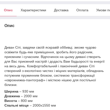
Опис
Характеристики
Доставка
Оплата
Умови п
Опис
Диван Сіті, завдяки своїй яскравій оббивці, зможе чудово
освіжити будь-яке приміщення, зробить його радісним,
приємним і сучасним. Відпочинок на цьому дивані створить
для Вас приємний настрій і додасть Вам бадьорості та енергії
на весь день. Комфортабельний і лаконічний диван Сіті
створений з екологічно чистих і міцних матеріалів, обладнань
потужним пружинним блоком, системою трансформації
«єврокнижка-пантограф» і місткою нішею для постільної
білизни.
Ширина
– 930 мм
Довжина
– 2000 мм
Висота
– 800 мм
Спальні місце
– 2000х1550 мм