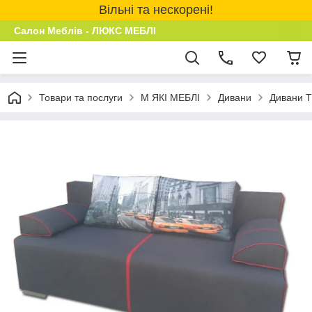
Вільні та нескорені!
Салон Меблів - ЛЮКС МЕБЛІ
Товари та послуги
М ЯКІ МЕБЛІ
Дивани
Дивани 