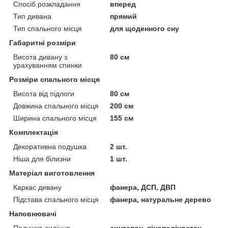
Спосіб розкладання
вперед
Тип дивана
прямий
Тип спального місця
для щоденного сну
Габаритні розміри
Висота дивану з
80 см
урахуванням спинки
Розміри спального місця
Висота від підлоги
80 см
Довжина спального місця
200 см
Ширина спального місця
155 см
Комплектація
Декоративна подушка
2 шт.
Ніша для білизни
1 шт.
Матеріал виготовлення
Каркас дивану
фанера, ДСП, ДВП
Підстава спального місця
фанера, натуральне дерево
Наповнювачі
Подушка сидіння
синтепон, пінополіуретан