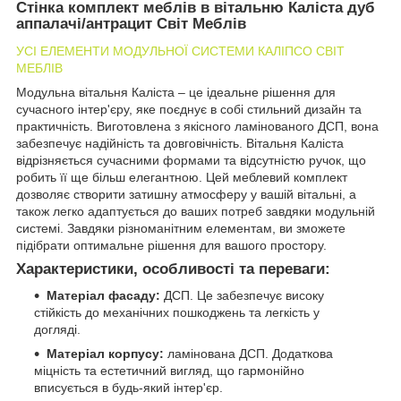
Стінка комплект меблів в вітальню Каліста дуб
аппалачі/антрацит Світ Меблів
УСІ ЕЛЕМЕНТИ МОДУЛЬНОЇ СИСТЕМИ КАЛІПСО СВІТ
МЕБЛІВ
Модульна вітальня Каліста – це ідеальне рішення для
сучасного інтер'єру, яке поєднує в собі стильний дизайн та
практичність. Виготовлена з якісного ламінованого ДСП, вона
забезпечує надійність та довговічність. Вітальня Каліста
відрізняється сучасними формами та відсутністю ручок, що
робить її ще більш елегантною. Цей меблевий комплект
дозволяє створити затишну атмосферу у вашій вітальні, а
також легко адаптується до ваших потреб завдяки модульній
системі. Завдяки різноманітним елементам, ви зможете
підібрати оптимальне рішення для вашого простору.
Характеристики, особливості та переваги:
Матеріал фасаду:
ДСП. Це забезпечує високу
стійкість до механічних пошкоджень та легкість у
догляді.
Матеріал корпусу:
ламінована ДСП. Додаткова
міцність та естетичний вигляд, що гармонійно
вписується в будь-який інтер'єр.