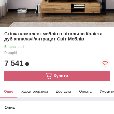
Стінка комплект меблів в вітальню Каліста
дуб аппалачі/антрацит Світ Меблів
В наявності
Роздріб
7 541
₴
Купити
Опис
Характеристики
Доставка
Оплата
Умови п
Опис