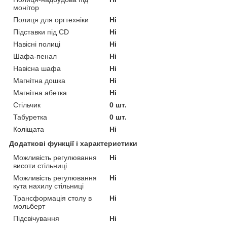
монітор
Полиця для оргтехніки
Ні
Підставки під СD
Ні
Навісні полиці
Ні
Шафа-пенал
Ні
Навісна шафа
Ні
Магнітна дошка
Ні
Магнітна абетка
Ні
Стільчик
0 шт.
Табуретка
0 шт.
Коліщата
Ні
Додаткові функції і характеристики
Можливість регулювання
Ні
висоти стільниці
Можливість регулювання
Ні
кута нахилу стільниці
Трансформація столу в
Ні
мольберт
Підсвічування
Ні