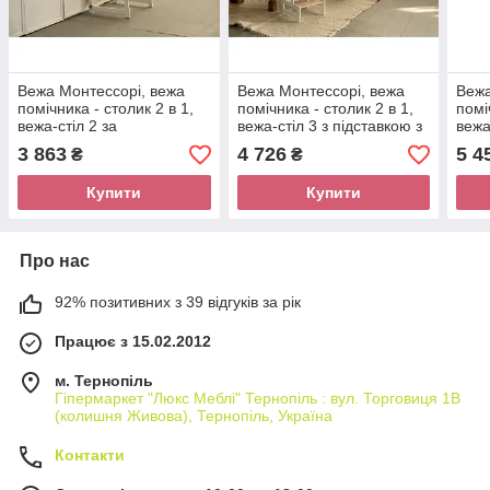
Вежа Монтессорі, вежа
Вежа Монтессорі, вежа
Вежа
помічника - столик 2 в 1,
помічника - столик 2 в 1,
помі
вежа-стіл 2 за
вежа-стіл 3 з підставкою з
вежа
натурального дерева
дерева Білий Woody
малю
3 863
4 726
5 4
₴
₴
Білий Woody
дере
Купити
Купити
Про нас
92% позитивних з 39 відгуків за рік
Працює з 15.02.2012
м. Тернопіль
Гіпермаркет "Люкс Меблі" Тернопіль : вул. Торговиця 1В
(колишня Живова), Тернопіль, Україна
Контакти