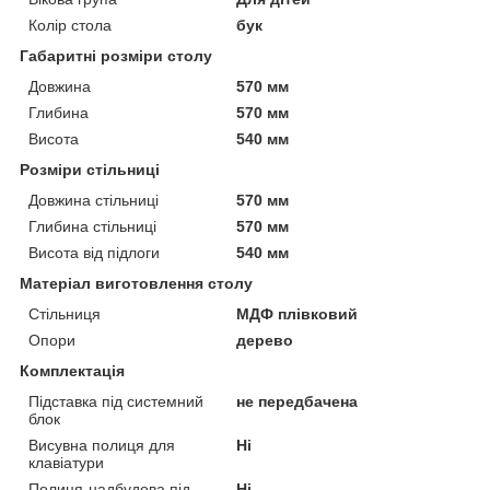
Колір стола
бук
Габаритні розміри столу
Довжина
570 мм
Глибина
570 мм
Висота
540 мм
Розміри стільниці
Довжина стільниці
570 мм
Глибина стільниці
570 мм
Висота від підлоги
540 мм
Матеріал виготовлення столу
Стільниця
МДФ плівковий
Опори
дерево
Комплектація
Підставка під системний
не передбачена
блок
Висувна полиця для
Ні
клавіатури
Полиця-надбудова під
Ні