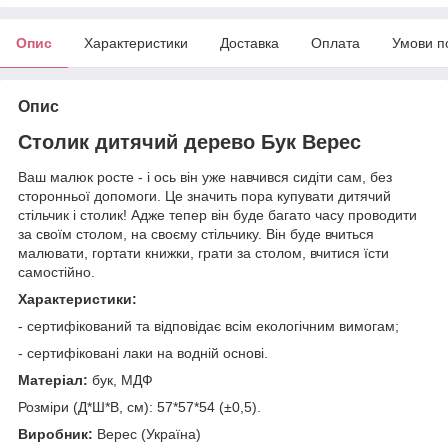
Опис
Характеристики
Доставка
Оплата
Умови п
Опис
Столик дитячий дерево Бук Верес
Ваш малюк росте - і ось він уже навчився сидіти сам, без
сторонньої допомоги. Це значить пора купувати дитячий
стільчик і столик! Адже тепер він буде багато часу проводити
за своїм столом, на своєму стільчику. Він буде вчиться
малювати, гортати книжки, грати за столом, вчитися їсти
самостійно.
Характеристики:
- сертифікований та відповідає всім екологічним вимогам;
- сертифіковані лаки на водній основі.
Матеріал:
бук, МДФ
Розміри (Д*Ш*В, см): 57*57*54 (±0,5).
Виробник:
Верес (Україна)