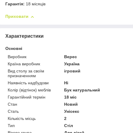
Гарантія:
18 місяців
Приховати
Характеристики
Основні
Виробник
Верес
Країна виробник
Україна
Вид столу за своїм
ігровий
призначенням
Наявність надбудови
Ні
Колір (відтінок) меблів
Бук натуральний
Гарантійний термін
18 міс
Стан
Новий
Стать
Унісекс
Кількість місць
2
Тип
Стіл
Вікова група
Для дітей