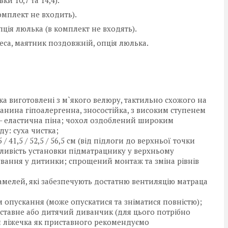
вки 10,7 та 14,4).
омплект не входить).
ція люлька (в комплект не входять).
еса, маятник поздовжній, опція люлька.
ка виготовлені з м`якого велюру, тактильно схожого на
анина гіпоалергенна, зносостійка, з високим ступенем
ч - еластична піна; чохол оздоблений широким
у: суха чистка;
/ 41,5 / 52,5 / 56,5 см (від підлоги до верхньої точки
жливість установки підматрацнику у верхньому
ування у дитинки; спрощений монтаж та зміна рівнів
мелей, які забезпечують достатню вентиляцію матраца
 опускання (може опускатися та зніматися повністю);
ставне або дитячий диванчик (для цього потрібно
ня ліжечка як приставного рекомендуємо