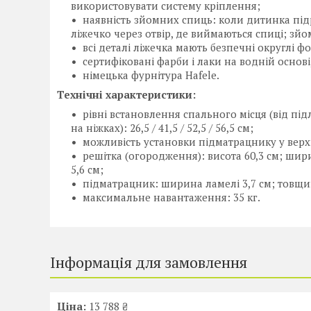
використовувати систему кріплення;
наявність зйомних спиць: коли дитинка підр
ліжечко через отвір, де виймаються спиці; зй
всі деталі ліжечка мають безпечні округлі ф
сертифіковані фарби і лаки на водній основі
німецька фурнітура Hafele.
Технічні характеристики:
рівні встановлення спального місця (від пі
на ніжках): 26,5 / 41,5 / 52,5 / 56,5 см;
можливість установки підматрацнику у верх
решітка (огородження): висота 60,3 см; ши
5,6 см;
підматрацник: ширина ламелі 3,7 см; товщи
максимальне навантаження: 35 кг.
Інформація для замовлення
Ціна:
13 788 ₴