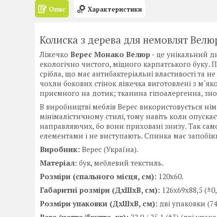
Опис
Характеристики
Колиска з дерева для немовлят Велю
Ліжечко
Верес Монако Велюр -
це унікальний ди
екологічно чистого, міцного карпатського буку. 
срібла, що має антибактеріальні властивості та н
чохли бокових стінок ліжечка виготовлені з м`як
приємного на дотик; тканина гіпоалергенна, знос
В виробництві меблів Верес використовується нім
мінімалістичному стилі, тому навіть коли опуска
направляючих, бо вони приховані знизу. Так само 
елементами і не виступають. Спинка має запобіжн
Виробник:
Верес (Україна).
Матеріал:
бук, меблевий текстиль.
Розміри (спального місця, см):
120х60.
Габаритні розміри (ДхШхВ, см):
126х69х88,5 (±0,
Розміри упаковки (ДхШхВ, см):
дві упаковки (74,