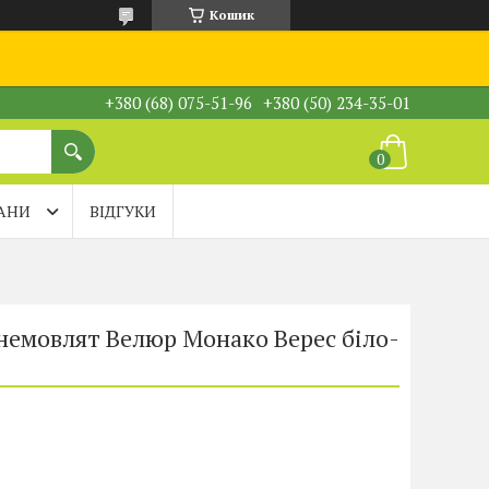
Кошик
+380 (68) 075-51-96
+380 (50) 234-35-01
АНИ
ВІДГУКИ
 немовлят Велюр Монако Верес біло-