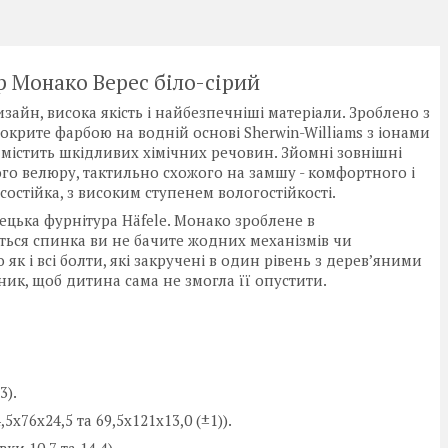
р Монако Верес біло-сірий
зайн, висока якість і найбезпечніші матеріали. Зроблено з
Покрите фарбою на водній основі Sherwin-Williams з іонами
е містить шкідливих хімічних речовин. Зйомні зовнішні
ого велюру, тактильно схожого на замшу - комфортного і
остійка, з високим ступенем вологостійкості.
ецька фурнітура Häfele. Монако зроблене в
ється спинка ви не бачите жодних механізмів чи
як і всі болти, які закручені в один рівень з деревʼяними
ик, щоб дитина сама не змогла її опустити.
3).
5х76х24,5 та 69,5х121х13,0 (±1)).