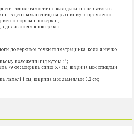
осте - зможе самостійно виходити і повертатися в
омні – 3 центральні спиці на рухомому огородженні;
орми і поліровані поверхні;
, з додаванням іонів срібла;
длоги до верхньої точки підматрацника, коли ліжечко
ньому положенні під кутом 3°;
рина 79 см; ширина спиці 3,7 см; ширина між спицями
на ламелі 1 см; ширина між ламелями 5,2 см;