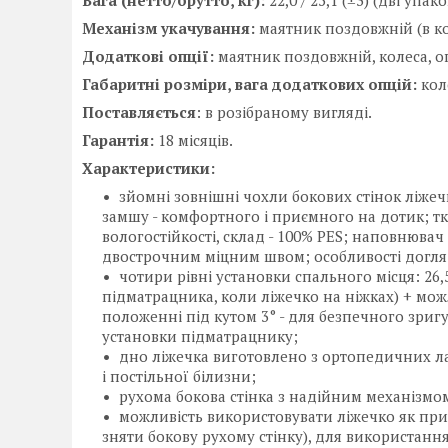
Вага (нетто/брутто, кг):
22,0 / 25,1 (±3) (дві упако
Механізм укачування:
маятник поздовжній (в к
Додаткові опції:
маятник поздовжній, колеса, оп
Габаритні розміри, вага додаткових опцій:
кол
Поставляється
: в розібраному вигляді.
Гарантія:
18 місяців.
Характеристики:
зйомні зовнішні чохли бокових стінок ліжеч
замшу - комфортного і приємного на дотик; тк
вологостійкості, склад - 100% PES; наповнюва
двострочним міцним швом; особливості догляд
чотири рівні установки спального місця: 26,5 
підматрацника, коли ліжечко на ніжках) + мо
положенні під кутом 3° - для безпечного зриг
установки підматрацнику;
дно ліжечка виготовлено з ортопедичних ла
і постільної білизни;
рухома бокова стінка з надійним механізмом
можливість використовувати ліжечко як при
зняти бокову рухому стінку), для використан