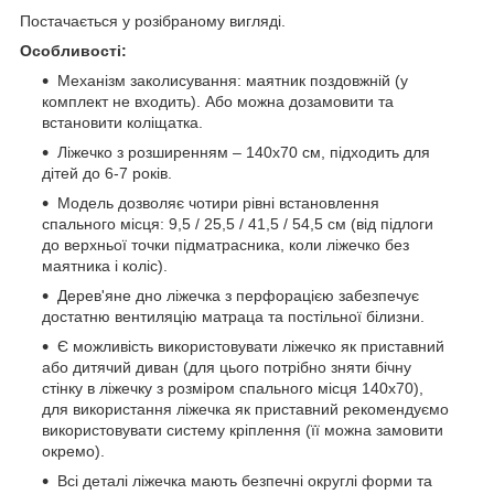
Постачається у розібраному вигляді.
Особливості:
Механізм заколисування: маятник поздовжній (у
комплект не входить). Або можна дозамовити та
встановити коліщатка.
Ліжечко з розширенням – 140х70 см, підходить для
дітей до 6-7 років.
Модель дозволяє чотири рівні встановлення
спального місця: 9,5 / 25,5 / 41,5 / 54,5 см (від підлоги
до верхньої точки підматрасника, коли ліжечко без
маятника і коліс).
Дерев'яне дно ліжечка з перфорацією забезпечує
достатню вентиляцію матраца та постільної білизни.
Є можливість використовувати ліжечко як приставний
або дитячий диван (для цього потрібно зняти бічну
стінку в ліжечку з розміром спального місця 140х70),
для використання ліжечка як приставний рекомендуємо
використовувати систему кріплення (її можна замовити
окремо).
Всі деталі ліжечка мають безпечні округлі форми та