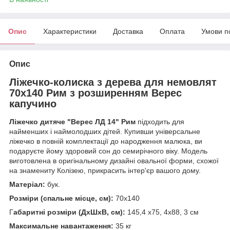
Опис
Характеристики
Доставка
Оплата
Умови п
Опис
Ліжечко-колиска з дерева для немовлят
70х140 Рим з розширенням Верес
капучино
Ліжечко дитяче "Верес ЛД 14" Рим
підходить для
найменших і наймолодших дітей. Купивши універсальне
ліжечко в повній комплектації до народження малюка, ви
подаруєте йому здоровий сон до семирічного віку. Модель
виготовлена в оригінальному дизайні овальної форми, схожої
на знамениту Колізею, прикрасить інтер'єр вашого дому.
Матеріал:
бук.
Розміри (спальне місце, см):
70х140
Г
абаритні розміри (ДхШхВ, см):
145,4 х75, 4х88, 3 см
Максимальне навантаження:
35 кг