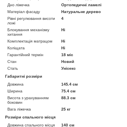
Дно ліжечка
Ортопедичні ламелі
Матеріал фасаду
Натуральне дерево
Рівні регулювання висоти
4
ложі
Блокування механізму
Ні
хитання
Комплектація матрацом
Ні
Коліщата
Ні
Гарантійний термін
18 міс
Стан
Новий
Стать
Унісекс
Габаритні розміри
Довжина
145.4 см
Ширина
75.4 см
Висота з урахуванням
88.3 см
боковин
Вага ліжечка
25 кг
Розміри спального місця
Довжина спального місця
140 см