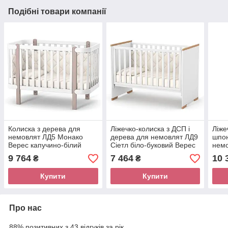
Подібні товари компанії
Колиска з дерева для
Ліжечко-колиска з ДСП і
Ліже
немовлят ЛД5 Монако
дерева для немовлят ЛД9
шпо
Верес капучино-білий
Сіетл біло-буковий Верес
немо
буко
9 764
7 464
10 
₴
₴
Купити
Купити
Про нас
88% позитивних з 43 відгуків за рік