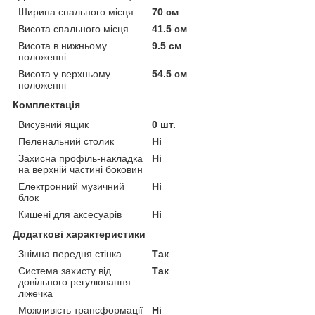
Ширина спального місця
70 см
Висота спального місця
41.5 см
Висота в нижньому
9.5 см
положенні
Висота у верхньому
54.5 см
положенні
Комплектація
Висувний ящик
0 шт.
Пеленальний столик
Ні
Захисна профіль-накладка
Ні
на верхній частині боковин
Електронний музичний
Ні
блок
Кишені для аксесуарів
Ні
Додаткові характеристики
Знімна передня стінка
Так
Система захисту від
Так
довільного регулювання
ліжечка
Можливість трансформації
Ні