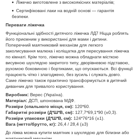
Ліжечко виготовлене з високоякісних матеріалів;
Сертифіковані лаки на водній основі ― гарантія
безпеки.
Переваги ліжечка
Функціональні здібності дитячого ліжечка ЛД7 Ніцца роблять
його приємним у використанні для мами і дитини.
Поперечний маятниковий механізм для легкого
заколисування малюка і коліщатка для пересування ліжечка
по кімнаті. Крім того, ліжечко можна обладнати місткою
висувною шухлядою закритого типу, дворівневою підставою,
рухомою боковиною і бортиками, що опускаються. Всі функції
працюють чітко і злагоджено, без зусиль і служать довго.
Саме ліжечко також практично трансформується в дитячий
диванчик для тривалого користування.
Виробник:
Верес (Україна).
Матеріал:
ДСП, шпонована МДФ.
Розміри (спального місця, см):
120*60.
Габаритні розміри (Д*Ш*В, см):
127,7*69,1*90 (±0,3).
Розміри упаковки (Д*Ш*В, см):
124*76*16 (±1).
Вага (нетто/брутто, кг):
26,4 / 28,4 (±3)
До ліжка можна купити маятник з шухлядою для білизни або
маятниковий механізм.