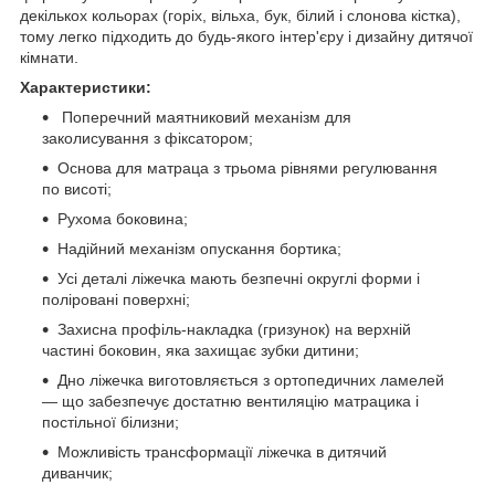
декількох кольорах (горіх, вільха, бук, білий і слонова кістка),
тому легко підходить до будь-якого інтер'єру і дизайну дитячої
кімнати.
Характеристики:
Поперечний маятниковий механізм для
заколисування з фіксатором;
Основа для матраца з трьома рівнями регулювання
по висоті;
Рухома боковина;
Надійний механізм опускання бортика;
Усі деталі ліжечка мають безпечні округлі форми і
поліровані поверхні;
Захисна профіль-накладка (гризунок) на верхній
частині боковин, яка захищає зубки дитини;
Дно ліжечка виготовляється з ортопедичних ламелей
― що забезпечує достатню вентиляцію матрацика і
постільної білизни;
Можливість трансформації ліжечка в дитячий
диванчик;