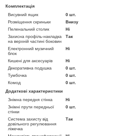
Комплектація
Висувний ящик
0 шт.
Розміщення скриньки
Внизу
Пеленальний столик
Ні
Захисна профіль-накладка
Так
на верхній частині боковин
Електронний музичний
Ні
блок
Кишені для аксесуарів
Ні
Декоративна подушка
0 шт.
Тумбочка
0 шт.
Комод
0 шт.
Додаткові характеристики
Знімна передня стінка
Ні
Знімні прути передньої
0 шт.
стінки
Система захисту від
Так
довільного регулювання
ліжечка
Можливість трансформації
Ні