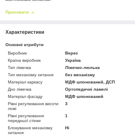
Приховати
Характеристики
Основні атрибути
Виробник
Верес
Країна виробник
Україна
Тип ліжечка
Ліжечко-люлька
Тип механізму хитання
без механізму
Матеріал каркасу
МДФ шпонований, ДСП
Дно ліжечка
Ортопедичні ламелі
Матеріал фасаду
МДФ шпонований
Рівні регулювання висоти
3
ложі
Рівні регулювання
1
передньої стінки
Блокування механізму
Ні
хитання