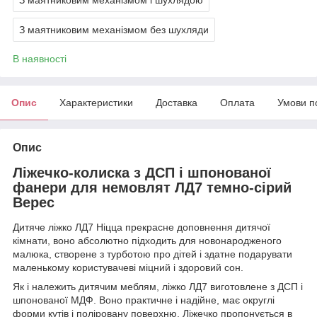
З маятниковим механізмом без шухляди
В наявності
Опис
Характеристики
Доставка
Оплата
Умови п
Опис
Ліжечко-колиска з ДСП і шпонованої
фанери для немовлят ЛД7 темно-сірий
Верес
Дитяче ліжко ЛД7 Ніцца прекрасне доповнення дитячої
кімнати, воно абсолютно підходить для новонародженого
малюка, створене з турботою про дітей і здатне подарувати
маленькому користувачеві міцний і здоровий сон.
Як і належить дитячим меблям, ліжко ЛД7 виготовлене з ДСП і
шпонованої МДФ. Воно практичне і надійне, має округлі
форми кутів і поліровану поверхню. Ліжечко пропонується в