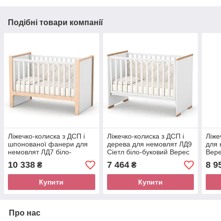
Подібні товари компанії
Ліжечко-колиска з ДСП і
Ліжечко-колиска з ДСП і
Ліже
шпонованої фанери для
дерева для немовлят ЛД9
для 
немовлят ЛД7 біло-
Сіетл біло-буковий Верес
Вере
буковий Верес
10 338
7 464
8 9
₴
₴
Купити
Купити
Про нас