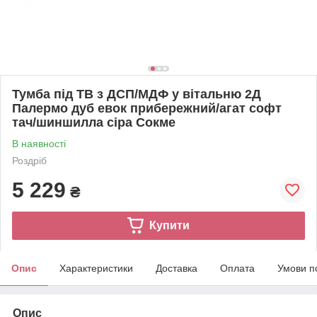
Тумба під ТВ з ДСП/МДФ у вітальню 2Д
Палермо дуб евок прибережний/агат софт
тач/шиншилла сіра Сокме
В наявності
Роздріб
5 229
₴
Купити
Опис
Характеристики
Доставка
Оплата
Умови п
Опис