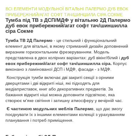
ВСІ ЕЛЕМЕНТИ МОДУЛЬНОЇ ВІТАЛЬНІ ПАЛЕРМО ДУБ ЕВОК
ПРИБЕРЕЖНИЙ/АГАТ СОФТ ТАЧ/ШИНШИЛА СІРА СОКМЕ
Тумба під ТВ з ДСП/МДФ у вітальню 2Д Палермо
дуб евок прибережний/агат софт тач/шиншилла
сіра Сокме
Тумба ТВ 2Д Палермо
- це стильний і функціональний
елемент для вітальні, в якому стриманий дизайн доповнений
виразним горизонтальним фрезеруванням. Модель
представлена в двох колірних варіантах:
дуб вікінг/білий і
дуб
евок прибережний/агат софт тач/шиншилла сіра.
Корпус
виконано з ламінованої ДСП і МДФ, фасади - з МДФ.
Конструкція тумби включає дві закриті секції з орними
дверцятами і дві відкриті ніші, які підходять для
медіаприставок, книг або декоративних предметів. За
бажання відкриті ніші можна доповнити підсвіткою, яка
створює м'яке світіння і затишну атмосферу у вечірній час.
Є частиною модульних меблів Палермо
, що дає змогу
поєднувати їх з іншими елементами колекції з урахуванням
планування і потреб приміщення.