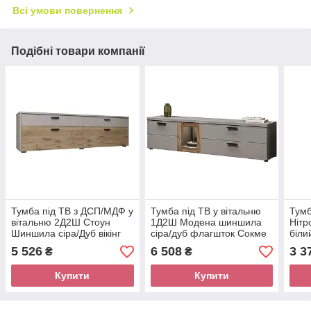
Всі умови повернення
Подібні товари компанії
Тумба під ТВ з ДСП/МДФ у
Тумба під ТВ у вітальню
Тумб
вітальню 2Д2Ш Стоун
1Д2Ш Модена шиншила
Нітр
Шиншила сіра/Дуб вікінг
сіра/дуб флагшток Сокме
біли
Сокме
5 526
6 508
3 3
₴
₴
Купити
Купити