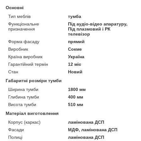
Основні
Тип меблів
тумба
Функціональне
Під аудіо-відео апаратуру,
призначення
Під плазмовий і РК
телевізор
Форма фасаду
прямий
Виробник
Сокме
Країна виробник
Україна
Гарантійний термін
12 міс
Стан
Новий
Габаритні розміри тумби
Ширина тумби
1800 мм
Глибина тумби
400 мм
Висота тумби
510 мм
Матеріал виготовлення
Корпус (каркас)
ламінована ДСП
Фасади
МДФ, ламінована ДСП
Полиці
ламінована ДСП