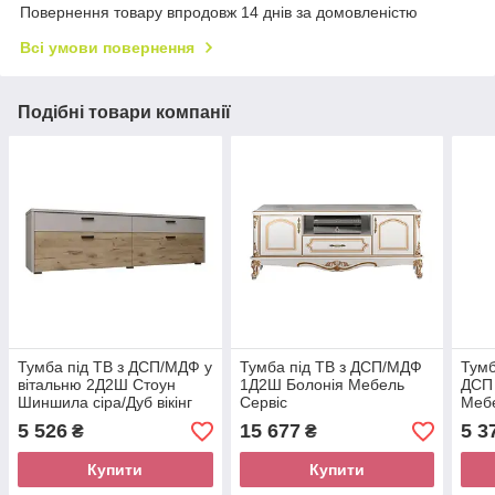
Повернення товару впродовж 14 днів за домовленістю
Всі умови повернення
Подібні товари компанії
Тумба під ТВ з ДСП/МДФ у
Тумба під ТВ з ДСП/МДФ
Тумб
вітальню 2Д2Ш Стоун
1Д2Ш Болонія Мебель
ДСП
Шиншила сіра/Дуб вікінг
Сервіс
Мебе
Сокме
5 526
15 677
5 3
₴
₴
Купити
Купити