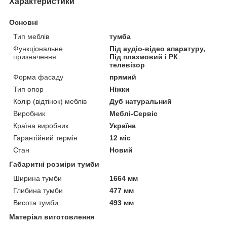
Характеристики
Основні
Тип меблів
тумба
Функціональне
Під аудіо-відео апаратуру,
призначення
Під плазмовий і РК
телевізор
Форма фасаду
прямий
Тип опор
Ніжки
Колір (відтінок) меблів
Дуб натуральний
Виробник
Меблі-Сервіс
Країна виробник
Україна
Гарантійний термін
12 міс
Стан
Новий
Габаритні розміри тумби
Ширина тумби
1664 мм
Глибина тумби
477 мм
Висота тумби
493 мм
Матеріал виготовлення