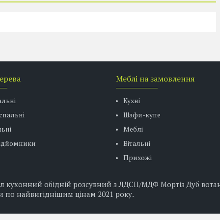
дерева
Меблі на замовлення
альні
Кухні
спальні
Шафи-купе
ьні
Меблі
підйомники
Вітальні
Прихожі
 кухонний обідній розсувний з ЛДСП/МДФ Мортіз Дуб вотан М
ни по найвигіднішим цінам 2021 року.