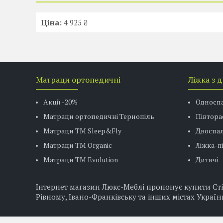
Ціна:
4 925 ₴
Матраци ортопедичні
Ліжка з 
Акції -20%
Односп
Матраци ортопедичні Тернопіль
Півтора
Матраци ТМ Sleep&Fly
Двоспал
Матраци TM Organic
Ліжка-
Матраци ТМ Evolution
Дитячі
Інтернет магазин Люкс-Меблі пропонує купити Стіл
Рівному, Івано-Франківську та інших містах Украї