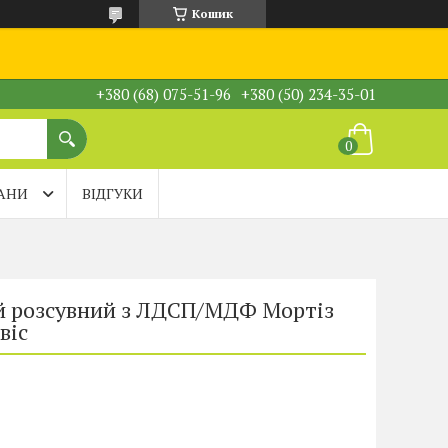
Кошик
+380 (68) 075-51-96
+380 (50) 234-35-01
АНИ
ВІДГУКИ
ій розсувний з ЛДСП/МДФ Мортіз
віс