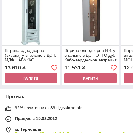
Вітрина однодверна
Вітрина однодверна №1 у
Вітр
(висока) у вітальню з ДСП/
вітальню з ДСП ОТТО дуб
віт
МДФ НАБУККО
Кабо-верде/льон антрацит
МОН
ЛАЙТ/NABUCCO LIGHT
Скай
мада
13 610
11 531
12 
₴
₴
білий Скай
кістк
Купити
Купити
Про нас
92% позитивних з 39 відгуків за рік
Працює з 15.02.2012
м. Тернопіль