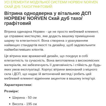
УСІ ЕЛЕМЕНТИ МОДУЛЬНОЇ СИСТЕМИ НОРВЕН/ NORVEN
СКАЙ ДУБ ТАХО/ГРАФІТОВИЙ:
Вітрина однодверна у вітальню ДСП
НОРВЕН/ NORVEN Скай дуб тахо/
графітовий
Вітрина одинарна Норвен - це не просто меблевий елемент,
це справжнє мистецтво, яке додасть вашому приміщенню
шарму та елегантності. Вона створена з урахуванням
найвищих стандартів якості та дизайну, щоб задовольнити
найвибагливіших клієнтів.
Ця вітрина має вражаючий дизайн, що поєднує в собі
елегантність та сучасність. Вона виготовлена з високоякісних
матеріалів, які забезпечують її довговічність і стійкість до будь-
яких умов експлуатації. Корпус вітрини виконаний з міцного
скла і ДСП, що надає їй витончений вигляд і робить цей
меблевий елемент відмінним акцентом в вашому інтер'єрі.
Характеристики:
Розміри:
Ширина - 50 см
Висота - 195 см