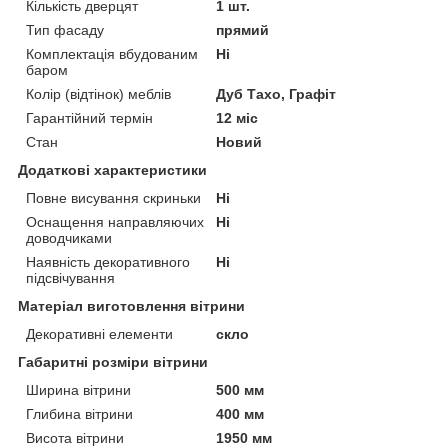
Кількість дверцят
1 шт.
Тип фасаду
прямий
Комплектація вбудованим
Ні
баром
Колір (відтінок) меблів
Дуб Тахо, Графіт
Гарантійний термін
12 міс
Стан
Новий
Додаткові характеристики
Повне висування скриньки
Ні
Оснащення направляючих
Ні
доводчиками
Наявність декоративного
Ні
підсвічування
Матеріал виготовлення вітрини
Декоративні елементи
скло
Габаритні розміри вітрини
Ширина вітрини
500 мм
Глибина вітрини
400 мм
Висота вітрини
1950 мм