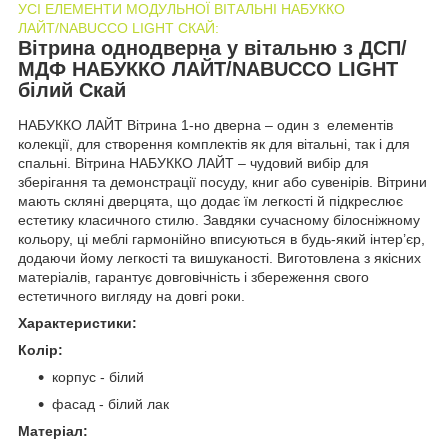
УСІ ЕЛЕМЕНТИ МОДУЛЬНОЇ ВІТАЛЬНІ НАБУККО
ЛАЙТ/NABUCCO LIGHT СКАЙ:
Вітрина однодверна у вітальню з ДСП/
МДФ НАБУККО ЛАЙТ/NABUCCO LIGHT
білий Скай
НАБУККО ЛАЙТ Вітрина 1-но дверна – один з елементів
колекції, для створення комплектів як для вітальні, так і для
спальні. Вітрина НАБУККО ЛАЙТ – чудовий вибір для
зберігання та демонстрації посуду, книг або сувенірів. Вітрини
мають скляні дверцята, що додає їм легкості й підкреслює
естетику класичного стилю. Завдяки сучасному білосніжному
кольору, ці меблі гармонійно вписуються в будь-який інтер’єр,
додаючи йому легкості та вишуканості. Виготовлена з якісних
матеріалів, гарантує довговічність і збереження свого
естетичного вигляду на довгі роки.
Характеристики:
Колір:
корпус - білий
фасад - білий лак
Матеріал: