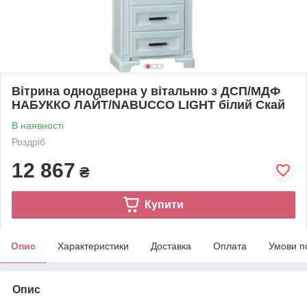
Вітрина однодверна у вітальню з ДСП/МДФ
НАБУККО ЛАЙТ/NABUCCO LIGHT білий Скай
В наявності
Роздріб
12 867
₴
Купити
Опис
Характеристики
Доставка
Оплата
Умови п
Опис