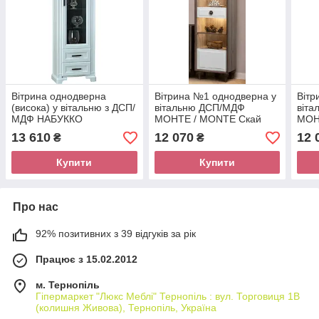
Вітрина однодверна
Вітрина №1 однодверна у
Вітр
(висока) у вітальню з ДСП/
вітальню ДСП/МДФ
віт
МДФ НАБУККО
МОНТЕ / MONTE Скай
МОН
ЛАЙТ/NABUCCO LIGHT
мадагаскар / слонова
мада
13 610
12 070
12 
₴
₴
білий Скай
кістка
кістк
Купити
Купити
Про нас
92% позитивних з 39 відгуків за рік
Працює з 15.02.2012
м. Тернопіль
Гіпермаркет "Люкс Меблі" Тернопіль : вул. Торговиця 1В
(колишня Живова), Тернопіль, Україна