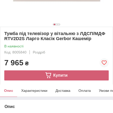
Тумба під телевізор у вітальню з ЛДСП/МДФ
RTV2D2S Ларго Класік Gerbor Кашемір
В наявності
Код: 8005840
Роздріб
7 965
₴
Купити
Опис
Характеристики
Доставка
Оплата
Умови п
Опис