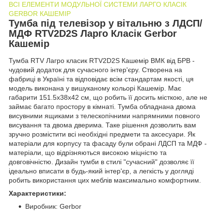
ВСI ЕЛЕМЕНТИ МОДУЛЬНОЇ СИСТЕМИ ЛАРГО КЛАСІК
GERBOR КАШЕМІР
Тумба під телевізор у вітальню з ЛДСП/
МДФ RTV2D2S Ларго Класік Gerbor
Кашемір
Тумба RTV Лагро класик RTV2D2S Кашемір ВМК від БРВ -
чудовий додаток для сучасного інтер'єру. Створена на
фабриці в Україні та відповідає всім стандартам якості, ця
модель виконана у вишуканому кольорі Кашемір. Має
габарити 151.5х38х42 см, що робить її досить місткою, але не
займає багато простору в кімнаті. Тумба обладнана двома
висувними ящиками з телескопічними напрямними повного
висування та двома дверима. Таке рішення дозволить вам
зручно розмістити всі необхідні предмети та аксесуари. Як
матеріали для корпусу та фасаду були обрані ЛДСП та МДФ -
матеріали, що відрізняються високою міцністю та
довговічністю. Дизайн тумби в стилі "сучасний" дозволяє її
ідеально вписати в будь-який інтер'єр, а легкість у догляді
робить використання цих меблів максимально комфортним.
Характеристики:
Виробник: Gerbor