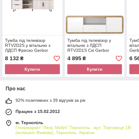
Тумба під телевізор
Тумба під телевізор у
Тумб
RTV2D2S у вітальню з
вітальню з ЛДСП
віта
ЛДСП Фреско Gerbor
RTV2D1S Скі Gerbor
Gerb
Кашемір/Темний мармур
Німфея альба/Дуб
8 132
4 895
6 5
₴
₴
аппалачі
Купити
Купити
Про нас
92% позитивних з 39 відгуків за рік
Працює з 15.02.2012
м. Тернопіль
Гіпермаркет "Люкс Меблі" Тернопіль : вул. Торговиця 1В
(колишня Живова), Тернопіль, Україна