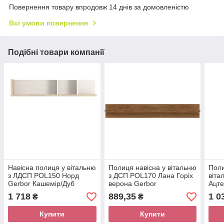
Повернення товару впродовж 14 днів за домовленістю
Всі умови повернення
Подібні товари компанії
Навісна полиця у вітальню
Полиця навісна у вітальню
Поли
з ЛДСП POL150 Норд
з ДСП POL170 Лана Горіх
віта
Gerbor Кашемір/Дуб
верона Gerbor
Ацте
сонома
1 718
889,35
1 0
₴
₴
Купити
Купити