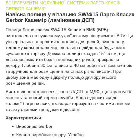
ВСI ЕЛЕМЕНТИ МОДУЛЬНОЇ СИСТЕМИ ЛАРГО КЛАСІК
GERBOR КАШЕМІР
Навісна полиця у вітальню SW/4/15 Ларго Класик
Gerbor Кашемір (ламінована ДСП)
Полиця Лагро класик SW4-15 Кашемір ВМК (БРВ)
виготовлена ​​на сучасному українському підприємстві BRV. Ця
універсальна та практична полиця для речей, виконана у
теплому кольорі кашемір, ідеально підійде для будь-якого
сучасного інтер'єру. Довжина полиці складає 151.5 см, що
дозволяє вмістити безліч необхідних речей, прикрас чи
декору. Глибина 30 см та висота 40 см роблять її компактною
та зручною для розміщення на стінах різної висоти. При
цьому вона має одну відкриту полицю для зручнішого
розміщення речей.
Виготовлено полицю з якісного ЛДСП та МДФ, що гарантує її
міцність та довгий термін служби. Вона відноситься до
колекції Лагро класик, яка характеризується чистими лініями
та актуальними трендами в дизайні.
Характеристики:
Виробник: Gerbor
Країна-виробник товару: Україна