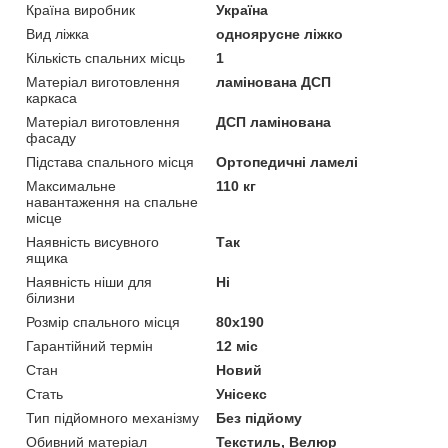
Країна виробник
Україна
Вид ліжка
одноярусне ліжко
Кількість спальних місць
1
Матеріал виготовлення
ламінована ДСП
каркаса
Матеріал виготовлення
ДСП ламінована
фасаду
Підстава спального місця
Ортопедичні ламелі
Максимальне
110 кг
навантаження на спальне
місце
Наявність висувного
Так
ящика
Наявність ніши для
Ні
білизни
Розмір спального місця
80х190
Гарантійний термін
12 міс
Стан
Новий
Стать
Унісекс
Тип підйомного механізму
Без підйому
Обивний матеріал
Текстиль, Велюр