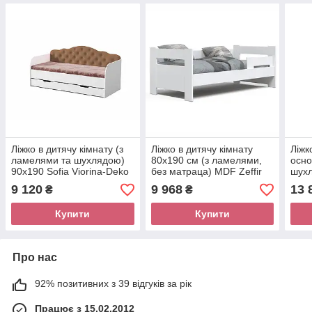
Ліжко в дитячу кімнату (з
Ліжко в дитячу кімнату
Ліжк
ламелями та шухлядою)
80x190 см (з ламелями,
осно
90х190 Sofia Viorina-Deko
без матраца) MDF Zeffir
шухл
(Зеффір) Viorina-Deko
Vior
9 120
9 968
13 
₴
₴
Купити
Купити
Про нас
92% позитивних з 39 відгуків за рік
Працює з 15.02.2012