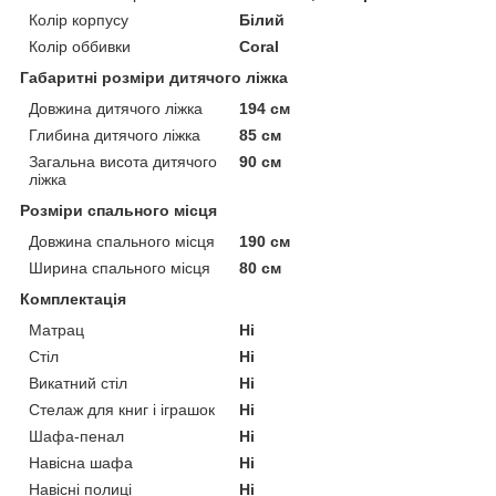
Колір корпусу
Білий
Колір оббивки
Coral
Габаритні розміри дитячого ліжка
Довжина дитячого ліжка
194 см
Глибина дитячого ліжка
85 см
Загальна висота дитячого
90 см
ліжка
Розміри спального місця
Довжина спального місця
190 см
Ширина спального місця
80 см
Комплектація
Матрац
Ні
Стіл
Ні
Викатний стіл
Ні
Стелаж для книг і іграшок
Ні
Шафа-пенал
Ні
Навісна шафа
Ні
Навісні полиці
Ні