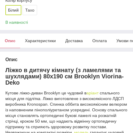
Колір корпусу
Білий
Тахо
В наявності
Опис
Характеристики
Доставка
Оплата
Умови п
Опис
Ліжко в дитячу кімнату (з ламелями та
шухлядами) 80х190 см Brooklyn Viorina-
Deko
Кутове ліжко-диван Brooklyn це чудовий в
аріант
спального
місця для підлітка. Ліжко виготовлене з високоякісного ЛДСП
виробника Kronospan. Спинка оббита високоякісним велюром
із наповненим пінополіуретаном усередині. Основу спального
місця становлять ортопедичні букові ламелі на розкатній
стрічці, кроком 50 мм, що надають відмінну ортопедичну
підтримку та сприяють здоровому розвитку постави.
Незважаючи на компактні розміри,
модель
гарантує чудовий