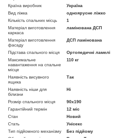
Країна виробник
Україна
Вид ліжка
одноярусне ліжко
Кількість спальних місць
1
Матеріал виготовлення
ламінована ДСП
каркаса
Матеріал виготовлення
ДСП ламінована
фасаду
Підстава спального місця
Ортопедичні ламелі
Максимальне
110 кг
навантаження на спальне
місце
Наявність висувного
Так
ящика
Наявність ніши для
Ні
білизни
Розмір спального місця
90х190
Гарантійний термін
12 міс
Стан
Новий
Стать
Унісекс
Тип підйомного механізму
Без підйому