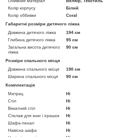
Обивний матеріал
Велюр, Текстиль
Колір корпусу
Білий
Колір оббивки
Coral
Габаритні розміри дитячого ліжка
Довжина дитячого ліжка
194 см
Глибина дитячого ліжка
95 см
Загальна висота дитячого
90 см
ліжка
Розміри спального місця
Довжина спального місця
190 см
Ширина спального місця
90 см
Комплектація
Матрац
Ні
Стіл
Ні
Викатний стіл
Ні
Стелаж для книг і іграшок
Ні
Шафа-пенал
Ні
Навісна шафа
Ні