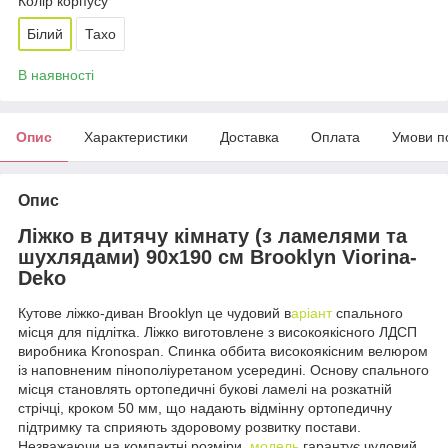
Колір корпусу
Білий
Тахо
В наявності
Опис
Характеристики
Доставка
Оплата
Умови п
Опис
Ліжко в дитячу кімнату (з ламелями та
шухлядами) 90х190 см Brooklyn Viorina-
Deko
Кутове ліжко-диван Brooklyn це чудовий в
аріант
спального
місця для підлітка. Ліжко виготовлене з високоякісного ЛДСП
виробника Kronospan. Спинка оббита високоякісним велюром
із наповненим пінополіуретаном усередині. Основу спального
місця становлять ортопедичні букові ламелі на розкатній
стрічці, кроком 50 мм, що надають відмінну ортопедичну
підтримку та сприяють здоровому розвитку постави.
Незважаючи на компактні розміри,
модель
гарантує чудовий