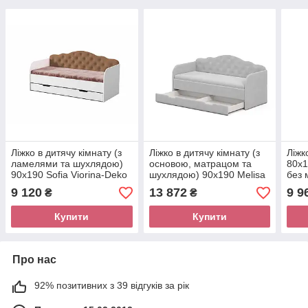
Ліжко в дитячу кімнату (з
Ліжко в дитячу кімнату (з
Ліжк
ламелями та шухлядою)
основою, матрацом та
80x1
90х190 Sofia Viorina-Deko
шухлядою) 90х190 Melisa
без 
Viorina-Deko
(Зеф
9 120
13 872
9 9
₴
₴
Купити
Купити
Про нас
92% позитивних з 39 відгуків за рік