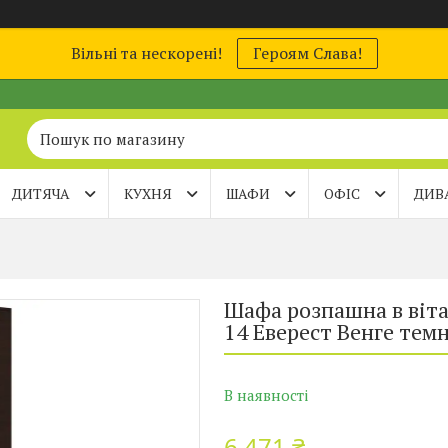
Вільні та нескорені!
Героям Слава!
ДИТЯЧА
КУХНЯ
ШАФИ
ОФІС
ДИВ
Шафа розпашна в віт
14 Еверест Венге тем
В наявності
6 471 ₴