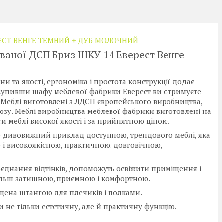
ЕСТ ВЕНГЕ ТЕМНИЙ + ДУБ МОЛОЧНИЙ
ваної ДСП Бриз ШКУ 14 Еверест Венге
 та якості, ергономіка і простота конструкції додає
Купивши шафу меблевої фабрики Еверест ви отримуєте
ї. Меблі виготовлені з ЛДСП європейського виробництва,
юзу. Меблі виробництва меблевої фабрики виготовлені на
и меблі високої якості і за прийнятною ціною.
е дивовижний приклад доступною, трендового меблі, яка
 і високоякісною, практичною, довговічною,
оєднання відтінків, допоможуть освіжити приміщення і
 більш затишною, приємною і комфортною.
щена штангою для плечиків і полками.
и не тільки естетичну, але й практичну функцію.