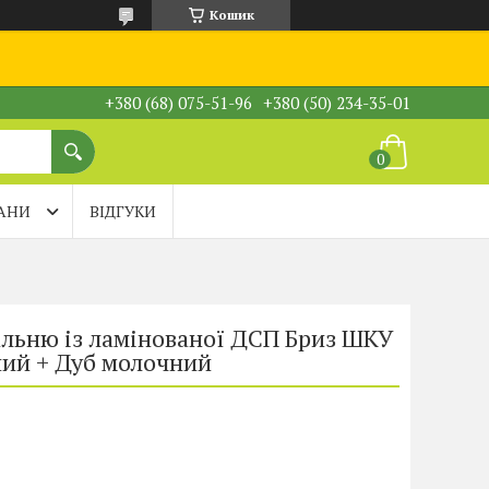
Кошик
+380 (68) 075-51-96
+380 (50) 234-35-01
АНИ
ВІДГУКИ
альню із ламінованої ДСП Бриз ШКУ
ний + Дуб молочний