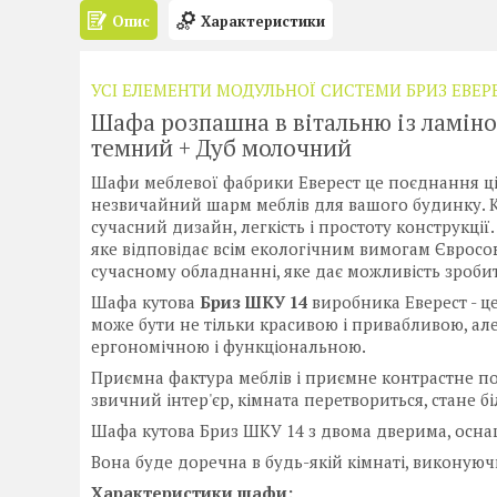
Опис
Характеристики
УСІ ЕЛЕМЕНТИ МОДУЛЬНОЇ СИСТЕМИ БРИЗ ЕВЕР
Шафа розпашна в вітальню із ламіно
темний + Дуб молочний
Шафи меблевої фабрики Еверест це поєднання ціни
незвичайний шарм меблів для вашого будинку. 
сучасний дизайн, легкість і простоту конструкці
яке відповідає всім екологічним вимогам Євросо
сучасному обладнанні, яке дає можливість зробит
Шафа кутова
Бриз ШКУ 14
виробника Еверест - ц
може бути не тільки красивою і привабливою, але
ергономічною і функціональною.
Приємна фактура меблів і приємне контрастне п
звичний інтер'єр, кімната перетвориться, стане
Шафа кутова Бриз ШКУ 14 з двома дверима, осна
Вона буде доречна в будь-якій кімнаті, виконуюч
Характеристики шафи: