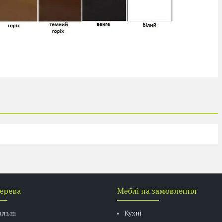
дерева
Меблі на замовлення
альні
Кухні