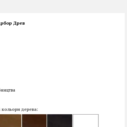
 Арбор Древ
бництва
 кольори дерева: