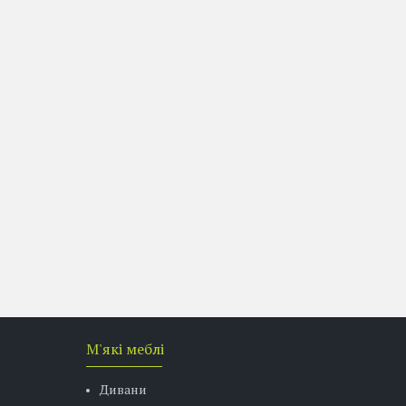
М'які меблі
Дивани