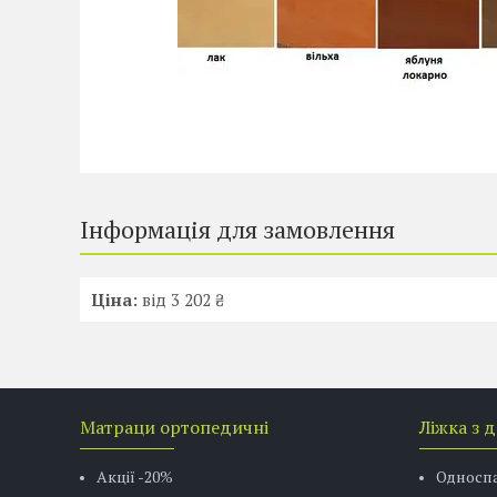
Інформація для замовлення
Ціна:
від 3 202 ₴
Матраци ортопедичні
Ліжка з 
Акції -20%
Односп