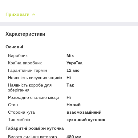
Приховати
Характеристики
Основні
Виробник
Mix
Країна виробник
Україна
Гарантійний термін
12 міс
Наявність висувних ящиків
Ні
Наявність короба для
Так
зберігання
Розкладне спальне місце
Ні
Стан
Новий
Сторона кута
взаємозамінний
Тип меблів
кухонний куточок
Габаритні розміри куточка
Висота сидіння кутового
480 мм