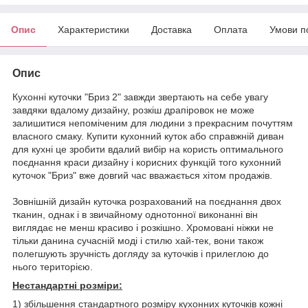
Опис
Характеристики
Доставка
Оплата
Умови п
Опис
Кухонні куточки "Бриз 2" завжди звертають на себе увагу
завдяки вдалому дизайну, розкіш драпіровок не може
залишитися непоміченим для людини з прекрасним почуттям
власного смаку. Купити кухонний куток або справжній диван
для кухні це зробити вдалий вибір на користь оптимального
поєднання краси дизайну і корисних функцій того кухонний
куточок "Бриз" вже довгий час вважається хітом продажів.
Зовнішній дизайн куточка розрахований на поєднання двох
тканин, однак і в звичайному однотонної виконанні він
виглядає не менш красиво і розкішно. Хромовані ніжки не
тільки данина сучасній моді і стилю хай-тек, вони також
полегшують зручність догляду за куточків і прилеглою до
нього територією.
Нестандартні розміри:
1) збільшення стандартного розміру кухонних куточків кожні