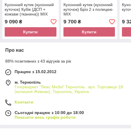
Кухонний кутик (кухонний
Кухонний кутик (кухонний
Кухо
куточок) Кубік (ДСП +
куточок) Бріз 2 з полицею
куто
кожзам (тканина)) MIX
MIX
9 090
9 700
9 3
₴
₴
Купити
Купити
Про нас
88% позитивних з 43 відгуків за рік
Працює з 15.02.2012
м. Тернопіль
Гіпермаркет "Люкс Меблі" Тернопіль : вул. Торговиця 1В
(колишня Живова), Тернопіль, Україна
Контакти
Сьогодні працює з 10:00 до 18:00
Показати весь графік роботи