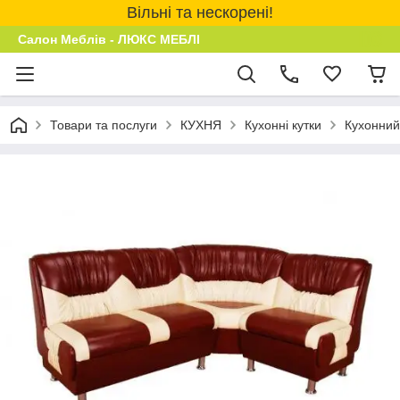
Вільні та нескорені!
Салон Меблів - ЛЮКС МЕБЛІ
Товари та послуги
КУХНЯ
Кухонні кутки
Кухонний 