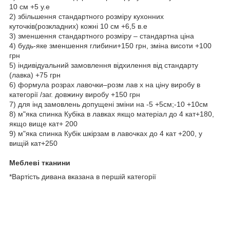
10 см +5 у.е
2) збільшення стандартного розміру кухонних
куточків(розкладних) кожні 10 см +6,5 в.е
3) зменшення стандартного розміру – стандартна ціна
4) будь-яке зменшення глибини+150 грн, зміна висоти +100
грн
5) індивідуальний замовлення відхилення від стандарту
(лавка) +75 грн
6) формула розрах лавочки–розм лав х на ціну виробу в
категорії /заг. довжину виробу +150 грн
7) для інд замовлень допущені зміни на -5 +5см;-10 +10см
8) м"яка спинка Кубіка в лавках якщо матеріал до 4 кат+180,
якщо вище кат+ 200
9) м"яка спинка Кубік шкірзам в лавочках до 4 кат +200, у
вищій кат+250
Меблеві тканини
*Вартість дивана вказана в першій категорії