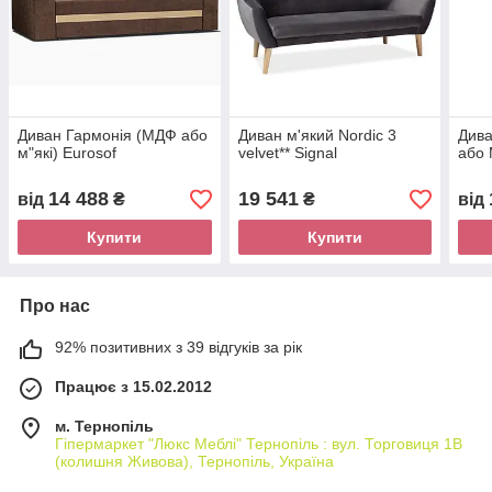
Диван Гармонія (МДФ або
Диван м'який Nordic 3
Дива
м"які) Eurosof
velvet** Signal
або 
14 488
19 541
від
₴
₴
від
Купити
Купити
Про нас
92% позитивних з 39 відгуків за рік
Працює з 15.02.2012
м. Тернопіль
Гіпермаркет "Люкс Меблі" Тернопіль : вул. Торговиця 1В
(колишня Живова), Тернопіль, Україна