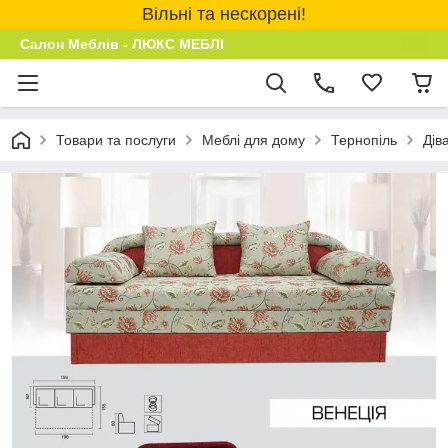
Вільні та нескорені!
Салон Меблів - ЛЮКС МЕБЛІ
Товари та послуги
Меблі для дому
Тернопіль
Дів