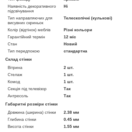
Наявність декоративного
Ні
підсвічування
Тип направляючих для
Телескопічні (кулькові)
висувних скриньок
Колір (відтінок) меблів
Різні кольори
Гарантійний термін
12 міс
Стан
Новий
Тип передпокою
стандартна
Склад стінки
Вітрина
2 шт.
Стелаж
1 шт.
Комод
1 шт.
Секція під телевізор
Так
Антресоль
Так
Габаритні розміри стінки
Довжина (ширина) стінки
2.38 мм
Глибина стінки
0.45 мм
Висота стінки
1.55 мм