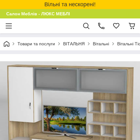
Вільні та нескорені!
Салон Меблів - ЛЮКС МЕБЛІ
Товари та послуги
ВІТАЛЬНЯ
Вітальні
Вітальні Ті