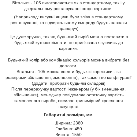
Вітальня - 105 виготовляється як в стандартному, так і у
дзеркальному розташуванні щодо картинки.
(Наприклад: висувні ящики були зліва в стандартному
розташуванні, то в дзеркальному смороду будуть навпаки
праворуч)
Це дуже зручно, так як, будь-який виріб можна поставити в
будь-який куточок кімнати, не прив'язана язуючись до
картинки.
Будь-який колір або комбінацію кольорів можна вибрати без
доплати.
Вітальня - 105 можна внести будь-які корективи - за
розмірами збільшення, зменшення), так само і по конфігурації
(додати, прибрати будь-які складові)
Після перерахунку вартості інженером (у бік зменшення,
збільшення), менеджер повідомляє остаточну вартість
замовленого вироби, висилає тривимірний креслення
покупцеві.
Габаритні розміри, мм.
Ширина: 2380
Глибина: 450
Висота: 1550