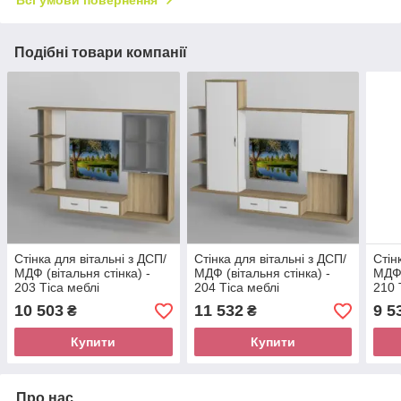
Подібні товари компанії
Стінка для вітальні з ДСП/
Стінка для вітальні з ДСП/
Стін
МДФ (вітальня стінка) -
МДФ (вітальня стінка) -
МДФ 
203 Тіса меблі
204 Тіса меблі
210 
10 503
11 532
9 5
₴
₴
Купити
Купити
Про нас