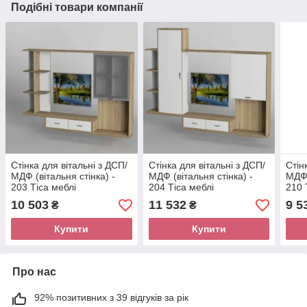
Подібні товари компанії
Стінка для вітальні з ДСП/
Стінка для вітальні з ДСП/
Стін
МДФ (вітальня стінка) -
МДФ (вітальня стінка) -
МДФ 
203 Тіса меблі
204 Тіса меблі
210 
10 503
11 532
9 5
₴
₴
Купити
Купити
Про нас
92% позитивних з 39 відгуків за рік