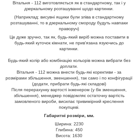
Вітальня - 112 виготовляється як в стандартному, так і у
дзеркальному розташуванні щодо картинки.
(Наприклад: висувні ящики були зліва в стандартному
розташуванні, то в дзеркальному смороду будуть навпаки
праворуч)
Це дуже зручно, так як, будь-який виріб можна поставити в
будь-який куточок кімнати, не прив'язана язуючись до
картинки.
Будь-який колір або комбінацію кольорів можна вибрати без
доплати.
Вітальня - 112 можна внести будь-які корективи - за
розмірами збільшення, зменшення), так само і по конфігурації
(додати, прибрати будь-які складові)
Після перерахунку вартості інженером (у бік зменшення,
збільшення), менеджер повідомляє остаточну вартість
замовленого вироби, висилає тривимірний креслення
покупцеві.
Габаритні розміри, мм.
Ширина: 2230
Глибина: 450
Висота: 1630