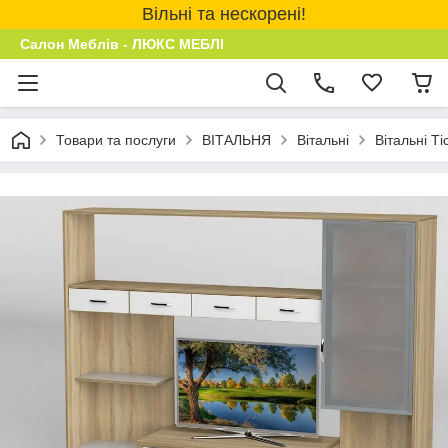
Вільні та нескорені!
Салон Меблів - ЛЮКС МЕБЛІ
Товари та послуги
ВІТАЛЬНЯ
Вітальні
Вітальні Ті