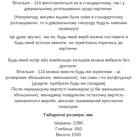
Вітальня - 114 виготовляється як в стандартному, так і у
дзеркальному розташуванні щодо картинки.
(Наприклад: висувні ящики були зліва в стандартному
розташуванні, то в дзеркальному смороду будуть навпаки
праворуч)
Це дуже зручно, так як, будь-який виріб можна поставити в
будь-який куточок кімнати, не прив'язана язуючись до
картинки.
Будь-який колір або комбінацію кольорів можна вибрати без
доплати.
Вітальня - 114 можна внести будь-які корективи - за
розмірами збільшення, зменшення), так само і по конфігурації
(додати, прибрати будь-які складові)
Після перерахунку вартості інженером (у бік зменшення,
збільшення), менеджер повідомляє остаточну вартість
замовленого вироби, висилає тривимірний креслення
покупцеві.
Габаритні розміри, мм.
Ширина: 2380
Глибина: 450
Висота 1550