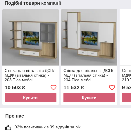
Подібні товари компанії
Стінка для вітальні з ДСП/
Стінка для вітальні з ДСП/
Стін
МДФ (вітальня стінка) -
МДФ (вітальня стінка) -
МДФ 
203 Тіса меблі
204 Тіса меблі
210 
10 503
11 532
9 5
₴
₴
Купити
Купити
Про нас
92% позитивних з 39 відгуків за рік