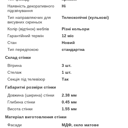
Наявність декоративного
Ні
підсвічування
Тип направляючих для
Телескопічні (кулькові)
висувних скриньок
Колір (відтінок) меблів
Різні кольори
Гарантійний термін
12 міс
Стан
Новий
Тип передпокою
стандартна
Склад стінки
Вітрина
3 шт.
Стелаж
1 шт.
Секція під телевізор
Так
Габаритні розміри стінки
Довжина (ширина) стінки
2.38 мм
Глибина стінки
0.45 мм
Висота стінки
1.55 мм
Матеріал виготовлення стінки
Фасади
МДФ, скло матове