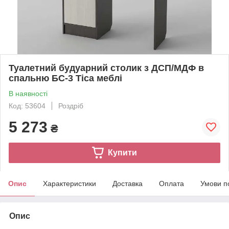
Туалетний будуарний столик з ДСП/МДФ в
спальню БС-3 Тіса меблі
В наявності
Код: 53604
Роздріб
5 273
₴
Купити
Опис
Характеристики
Доставка
Оплата
Умови п
Опис