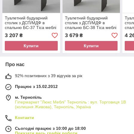
Туалетний будуарний
Туалетний будуарний
Туал
столик з ДСП/МДФ в
столик з ДСП/МДФ в
стол
спальню БС-37 Тіса меблі
спальню БС-38 Тіса меблі
спал
3 207
3 679
4 2
₴
₴
Купити
Купити
Про нас
92% позитивних з 39 відгуків за рік
Працює з 15.02.2012
м. Тернопіль
Гіпермаркет "Люкс Меблі" Тернопіль : вул. Торговиця 1В
(колишня Живова), Тернопіль, Україна
Контакти
Сьогодні працює з 10:00 до 18:00
Показати весь графік роботи