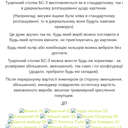
Туарічний столик БС-3 виготовляється як в стандартному, так і
в дзеркальному розташуванні щодо картинки.
(Наприклад: висувні ящики були зліва в стандартному
розташуванні, то в дзеркальному вони будуть навпаки
праворуч)
Це дуже зручно так як, будь-який виріб можна поставити в
будь-який куточок кімнати, не прив'язуючись до картинки.
Будь-який колір або комбінацію кольорів можна вибрати без
доплати.
Туарічний столик БС-3 можна внести будь-які корективи - за
розмірами збільшення, зменшення), так само і по конфігурації
(додати, прибрати будь-які складові).
Після перерахунку вартості інженером (в сторону зменшення,
збільшення), менеджер повідомляє остаточну вартість
замовленого вироби, висилає тривимірний креслення
покупцеві.
ДП