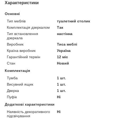
Характеристики
Основні
Тип меблів
туалетний столик
Комплектація дзеркалом
Так
Тип встановлення
настінна
дзеркала
Виробник
Тиса меблі
Країна виробник
Україна
Гарантійний термін
12 міс
Стан
Новий
Комплектація
Тумба
1 шт.
Висувний ящик
1 шт.
Дверка
1 шт.
Пуфік
Ні
Додаткові характеристики
Наявність декоративного
Ні
підсвічування