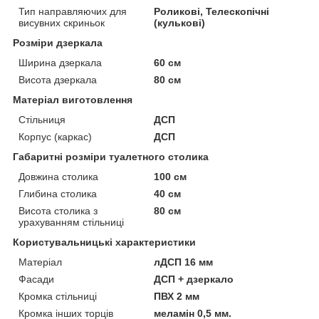
Тип направляючих для
Роликові, Телескопічні
висувних скриньок
(кулькові)
Розміри дзеркала
Ширина дзеркала
60 см
Висота дзеркала
80 см
Матеріал виготовлення
Стільниця
ДСП
Корпус (каркас)
ДСП
Габаритні розміри туалетного столика
Довжина столика
100 см
Глибина столика
40 см
Висота столика з
80 см
урахуванням стільниці
Користувальницькі характеристики
Матеріал
лДСП 16 мм
Фасади
ДСП + дзеркало
Кромка стільниці
ПВХ 2 мм
Кромка інших торців
меламін 0,5 мм.