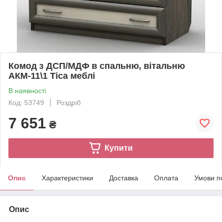
Комод з ДСП/МДФ в спальню, вітальню
АКМ-11\1 Тіса меблі
В наявності
Код: 53749
Роздріб
7 651
₴
Купити
Опис
Характеристики
Доставка
Оплата
Умови п
Опис