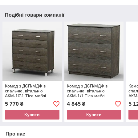
Подібні товари компанії
Комод з ДСП/МДФ в
Комод з ДСП/МДФ в
Ком
спальню, вітальню
спальню, вітальню
спал
АКМ-10\1 Тіса меблі
АКМ-1\1 Тіса меблі
АКМ-
5 770
4 845
5 1
₴
₴
Купити
Купити
Про нас