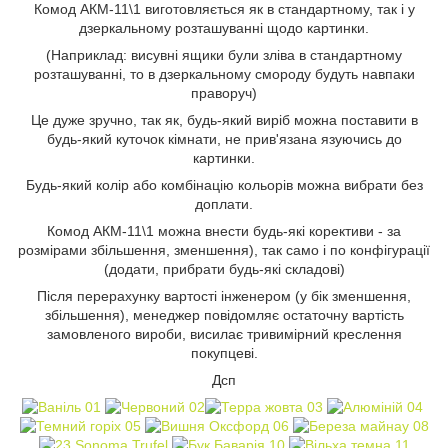
Комод АКМ-11\1 виготовляється як в стандартному, так і у
дзеркальному розташуванні щодо картинки.
(Наприклад: висувні ящики були зліва в стандартному
розташуванні, то в дзеркальному смороду будуть навпаки
праворуч)
Це дуже зручно, так як, будь-який виріб можна поставити в
будь-який куточок кімнати, не прив'язана язуючись до
картинки.
Будь-який колір або комбінацію кольорів можна вибрати без
доплати.
Комод АКМ-11\1 можна внести будь-які корективи - за
розмірами збільшення, зменшення), так само і по конфігурації
(додати, прибрати будь-які складові)
Після перерахунку вартості інженером (у бік зменшення,
збільшення), менеджер повідомляє остаточну вартість
замовленого вироби, висилає тривимірний креслення
покупцеві.
Дсп