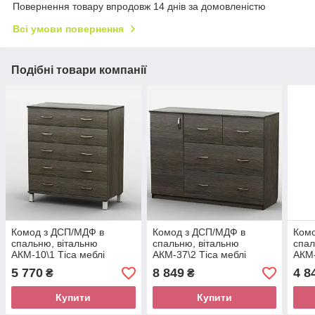
Повернення товару впродовж 14 днів за домовленістю
Всі умови повернення
Подібні товари компанії
Комод з ДСП/МДФ в
Комод з ДСП/МДФ в
Ком
спальню, вітальню
спальню, вітальню
спал
АКМ-10\1 Тіса меблі
АКМ-37\2 Тіса меблі
АКМ-
5 770
8 849
4 8
₴
₴
Купити
Купити