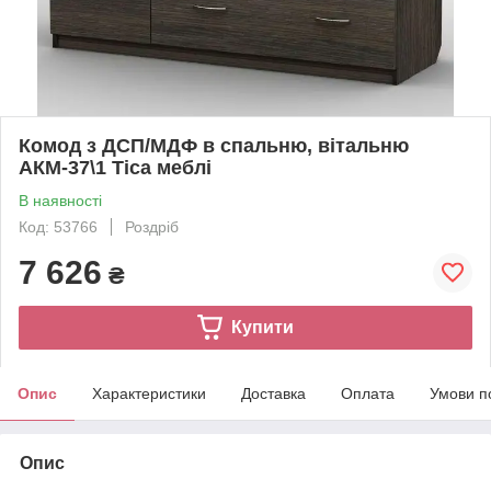
Комод з ДСП/МДФ в спальню, вітальню
АКМ-37\1 Тіса меблі
В наявності
Код: 53766
Роздріб
7 626
₴
Купити
Опис
Характеристики
Доставка
Оплата
Умови п
Опис