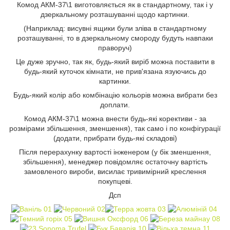
Комод АКМ-37\1 виготовляється як в стандартному, так і у
дзеркальному розташуванні щодо картинки.
(Наприклад: висувні ящики були зліва в стандартному
розташуванні, то в дзеркальному смороду будуть навпаки
праворуч)
Це дуже зручно, так як, будь-який виріб можна поставити в
будь-який куточок кімнати, не прив'язана язуючись до
картинки.
Будь-який колір або комбінацію кольорів можна вибрати без
доплати.
Комод АКМ-37\1 можна внести будь-які корективи - за
розмірами збільшення, зменшення), так само і по конфігурації
(додати, прибрати будь-які складові)
Після перерахунку вартості інженером (у бік зменшення,
збільшення), менеджер повідомляє остаточну вартість
замовленого вироби, висилає тривимірний креслення
покупцеві.
Дсп