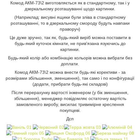
Комод АКМ-73\2 виготовляється як в стандартному, так і у
дзеркальному розташуванні щодо картинки.
(Наприклад: висувні ящики були зліва в стандартному
розташуванні, то в дзеркальному смороду будуть навпаки
праворуч)
Це дуже зручно, так як, будь-який виріб можна поставити в
будь-який куточок кімнати, не прив'язана язуючись до
картинки.
Будь-який колір або комбінацію кольорів можна вибрати без
доплати.
Комод АКМ-73\2 можна внести будь-які корективи - за
розмірами збільшення, зменшення), так само і по конфігурації
(додати, прибрати будь-які складові)
Після перерахунку вартості інженером (у бік зменшення,
збільшення), менеджер повідомляє остаточну вартість
замовленого виробу, висилає тривимірне креслення
покупцеві.
Дсп