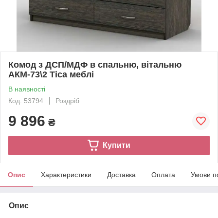
Комод з ДСП/МДФ в спальню, вітальню
АКМ-73\2 Тіса меблі
В наявності
Код: 53794
Роздріб
9 896
₴
Купити
Опис
Характеристики
Доставка
Оплата
Умови п
Опис