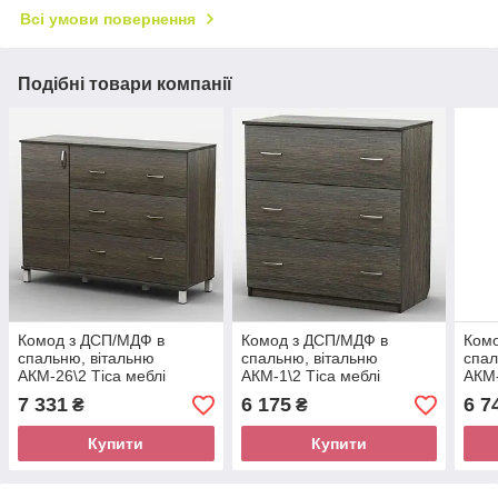
Всі умови повернення
Подібні товари компанії
Комод з ДСП/МДФ в
Комод з ДСП/МДФ в
Ком
спальню, вітальню
спальню, вітальню
спал
АКМ-26\2 Тіса меблі
АКМ-1\2 Тіса меблі
АКМ-
7 331
6 175
6 7
₴
₴
Купити
Купити