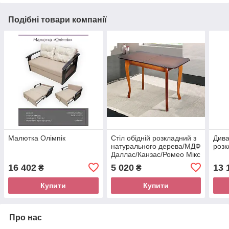
Подібні товари компанії
Малютка Олімпік
Стіл обідній розкладний з
Див
натурального дерева/МДФ
розк
Даллас/Канзас/Ромео Мікс
Меблі
16 402
5 020
13 
₴
₴
Купити
Купити
Про нас