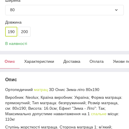
Ширина
80
Довжина
190
200
В наявності
Опис
Характеристики
Доставка
Оплата
Умови п
Опис
Ортопедичний
матрац
3D Онис Зима-літо 80х190
Виробник: Neolux; Країна виробник: Україна; Форма матраца:
прямокутний; Тип матраца: безпружинний; Розмір матраца,
см: 80х190; Висота: 16.0см; Ефект "Зима - Літо": Так;
Максимально допустиме навантаження на 1
спальне
місце:
110кг
Ступінь жорсткості матраца. Сторона матраца 1: м'який;