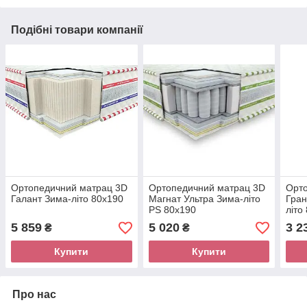
Подібні товари компанії
Ортопедичний матрац 3D
Ортопедичний матрац 3D
Орт
Галант Зима-літо 80х190
Магнат Ультра Зима-літо
Гран
PS 80х190
літо
5 859
5 020
3 2
₴
₴
Купити
Купити
Про нас