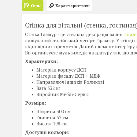
Опис
Характеристики
Стінка для вітальні (стенка, гостина
Стінка Гламур - це стильна декорація вашої
вітал
вишуканий італійський десерт Тірамісу. У стінці 
відповідних предметів. Даний елемент інтер'єру
Ви організуєте мультимедіа апаратуру так, що др
Характерики:
Матеріал корпусу ДСП
Матеріал фасаду ДСП + МДФ
Направляючі ящиків Роликові
Вага 332 кг
Виробник Меблі-Сервіс
Розміри:
Ширина 300 см
Глибина 57 см
Висота 198 см
Доступні кольори: