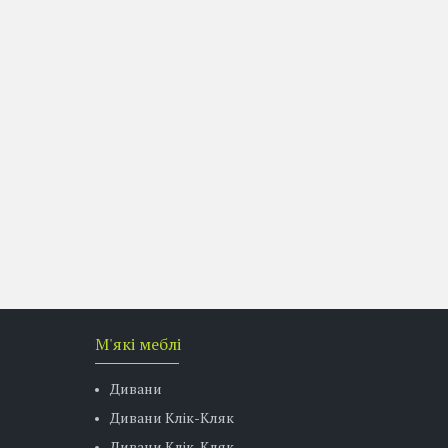
М'які меблі
Дивани
Дивани Клік-Кляк
Дивани Клік-Кляк