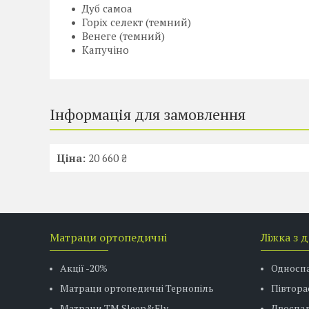
Дуб самоа
Горіх селект (темний)
Венеге (темний)
Капучіно
Інформація для замовлення
Ціна:
20 660 ₴
Матраци ортопедичні
Ліжка з 
Акції -20%
Односп
Матраци ортопедичні Тернопіль
Півтора
Матраци ТМ Sleep&Fly
Двоспал