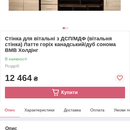
Стінка для вітальні з ДСП/МДФ (вітальня
стінка) Латте горіх канадський/дуб сонома
ВМВ Холдінг
В наявності
Роздріб
12 464
₴
Купити
Опис
Характеристики
Доставка
Оплата
Умови п
Опис