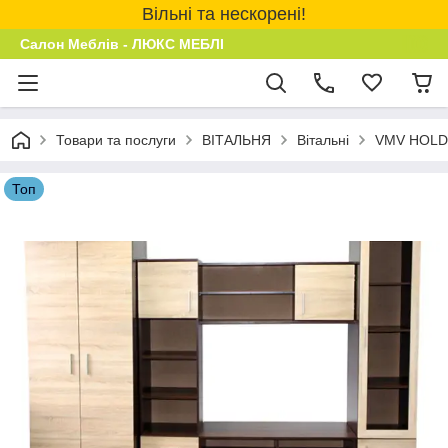
Вільні та нескорені!
Салон Меблів - ЛЮКС МЕБЛІ
Товари та послуги
ВІТАЛЬНЯ
Вітальні
VMV HOLDI
Топ