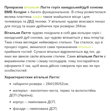
Прекрасна
вітальня
Латте
горіх канадський/дуб сонома
ВМВ Холдінг
є багато функціональною. В стінці розмістилася
велика платтяна
шафа
також знайшлося місце і для
телевізора та ДВД техніки. У вітальню чудово вписався пенал
для посуд та інших дрібничок при розмірах 284см.
Вітальня Латте
чудово поєднала в собі два кольори горіх і
канадський дуб сонома, що чудово впишеться у ваш інтер'єр.
Така стінка виглядає неймовірно стильно. Так сталося, що в
процесі годині, змінилося саме призначення
вітальні
-
приймати гостей. Сучасні вітальні відрізняються від тих, до
яких ми звикли своїм вільним стилем. Саме
вітальня Латте
є
вираженням стилю і смаку господарів, тому постарайтеся
оформити її так, щоб вона дійсно говорила про вас як про
особистостей.
Характеристики вітальні Латте:
габаритні розміри – 284/195/52см;
матеріал - екологічно-чиста, термо та вологостійка
ДСП (Україна);
корпус – ламінована ДСП;
фасади – ламінована ДСП;