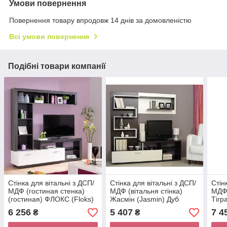
Умови повернення
Повернення товару впродовж 14 днів за домовленістю
Всі умови повернення
Подібні товари компанії
Стінка для вітальні з ДСП/
Стінка для вітальні з ДСП/
Стін
МДФ (гостиная стенка)
МДФ (вітальня стінка)
МДФ 
(гостиная) ФЛОКС (Floks)
Жасмін (Jasmin) Дуб
Тігр
Дуб сонома шоколад/
сонома шоколад/білий
ВМВ 
6 256
5 407
7 4
₴
₴
білий титан ВМВ Холдінг
титан ВМВ Холдінг