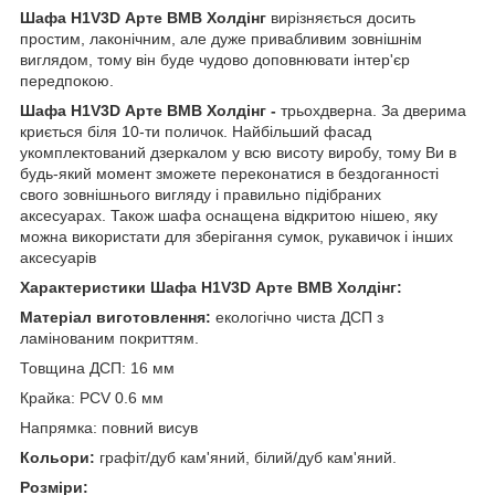
Шафа H1V3D Арте ВМВ Холдінг
вирізняється досить
простим, лаконічним, але дуже привабливим зовнішнім
виглядом, тому він буде чудово доповнювати інтер'єр
передпокою.
Шафа H1V3D Арте ВМВ Холдінг -
трьохдверна. За дверима
криється біля 10-ти поличок. Найбільший фасад
укомплектований дзеркалом у всю висоту виробу, тому Ви в
будь-який момент зможете переконатися в бездоганності
свого зовнішнього вигляду і правильно підібраних
аксесуарах. Також шафа оснащена відкритою нішею, яку
можна використати для зберігання сумок, рукавичок і інших
аксесуарів
Характеристики Шафа H1V3D Арте ВМВ Холдінг:
Матеріал виготовлення:
екологічно чиста ДСП з
ламінованим покриттям.
Товщина ДСП: 16 мм
Крайка: PCV 0.6 мм
Напрямка: повний висув
Кольори:
графіт/дуб кам'яний, білий/дуб кам'яний.
Розміри: