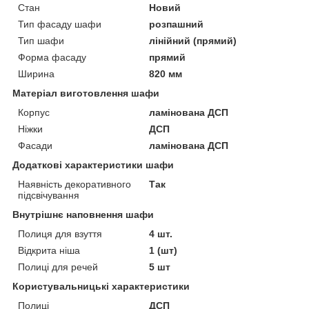
Стан
Новий
Тип фасаду шафи
розпашний
Тип шафи
лінійний (прямий)
Форма фасаду
прямий
Ширина
820 мм
Матеріал виготовлення шафи
Корпус
ламінована ДСП
Ніжки
ДСП
Фасади
ламінована ДСП
Додаткові характеристики шафи
Наявність декоративного
Так
підсвічування
Внутрішнє наповнення шафи
Полиця для взуття
4 шт.
Відкрита ніша
1 (шт)
Полиці для речей
5 шт
Користувальницькі характеристики
Полиці
ДСП