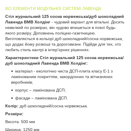
ВСІ ЕЛЕМЕНТИ МОДУЛЬНОЇ СИСТЕМІ ЛАВЕНДА
Стіл журнальний 125 сосна норвежська/дуб шоколадний
Лавенда ВМВ Холдінг
- чудовий варіант для вітальні. Досить
невелкий по розмірах, він чудово впишеться в покої будь-
якого розміру. Доповнень поліцею-газетницею.
Виготовляється в кольорі дуб шоколадний/сосна норвежська,
що додає йому розкоші та дороговизни. Підійде для тих, хто
любить стиль кантрі в інтер'єрних рішеннях.
Характеристики
Стіл журнальний 125
сосна норвежська/
дуб шоколадний Лавенда ВМВ Холдінг:
матеріал - екологічно чиста ДСП-плита класу Е-1 з
ламінованим покриттям, закордонних та вітчизняних
виробників;
корпус – ламінована ДСП;
фасади – ламінована ДСП.
Колір:
дуб шоколадний/сосна норвежська.
Розміри:
Висота: 500 мм
Ширина: 1250 мм