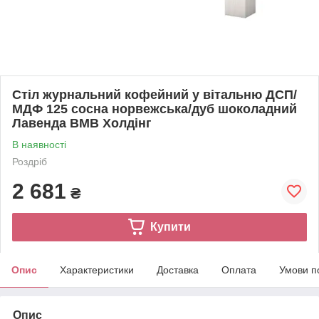
Стіл журнальний кофейний у вітальню ДСП/
МДФ 125 сосна норвежська/дуб шоколадний
Лавенда ВМВ Холдінг
В наявності
Роздріб
2 681
₴
Купити
Опис
Характеристики
Доставка
Оплата
Умови п
Опис