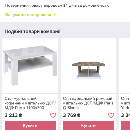
Повернення товару впродовж 14 днів за домовленістю
Всі умови повернення
Подібні товари компанії
Стіл журнальний
Стіл журнальний рожевий
Стіл
кофейний у вітальню ДСП/
у вітальню ДСП/МДФ Paris
у в
МДФ Рома 1100х700
Q Blonski
York
Миро-Марк
3 213
3 769
3 3
₴
₴
Купити
Купити