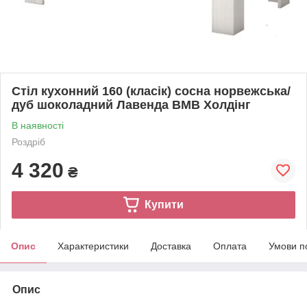
Стіл кухонний 160 (класік) сосна норвежська/
дуб шоколадний Лавенда ВМВ Холдінг
В наявності
Роздріб
4 320
₴
Купити
Опис
Характеристики
Доставка
Оплата
Умови п
Опис