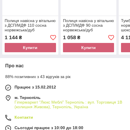
Полиця навісна у вітальню
Полиця навісна у вітальню
Тумб
з ДСП/МДФ 110 сосна
з ДСП/МДФ 90 сосна
норв
норвежська/дуб
норвежська/дуб
шок
шоколадний Лавенда ВМВ
шоколадний Лавенда ВМВ
Холд
1 144
1 058
4 1
₴
₴
Холдінг
Холдінг
Купити
Купити
Про нас
88% позитивних з 43 відгуків за рік
Працює з 15.02.2012
м. Тернопіль
Гіпермаркет "Люкс Меблі" Тернопіль : вул. Торговиця 1В
(колишня Живова), Тернопіль, Україна
Контакти
Сьогодні працює з 10:00 до 18:00