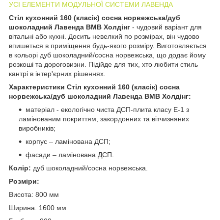
УСІ ЕЛЕМЕНТИ МОДУЛЬНОЇ СИСТЕМИ ЛАВЕНДА
Стіл кухонний 160 (класік) сосна норвежська/дуб
шоколадний Лавенда ВМВ Холдінг
- чудовий варіант для
вітальні або кухні. Досить невелкий по розмірах, він чудово
впишеться в приміщення будь-якого розміру. Виготовляється
в кольорі дуб шоколадний/сосна норвежська, що додає йому
розкоші та дороговизни. Підійде для тих, хто любити стиль
кантрі в інтер'єрних рішеннях.
Характеристики
Стіл кухонний 160 (класік)
сосна
норвежська/дуб шоколадний Лавенда ВМВ Холдінг:
матеріал - екологічно чиста ДСП-плита класу Е-1 з
ламінованим покриттям, закордонних та вітчизняних
виробників;
корпус – ламінована ДСП;
фасади – ламінована ДСП.
Колір:
дуб шоколадний/сосна норвежська.
Розміри:
Висота: 800 мм
Ширина: 1600 мм