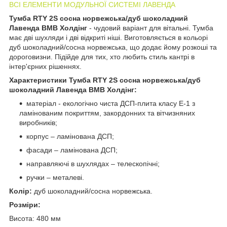
ВСІ ЕЛЕМЕНТИ МОДУЛЬНОЇ СИСТЕМІ ЛАВЕНДА
Тумба RTY 2S сосна норвежська/дуб шоколадний
Лавенда ВМВ Холдінг
- чудовий варіант для вітальні. Тумба
має дві шухляди і дві відкриті ніші. Виготовляється в кольорі
дуб шоколадний/сосна норвежська, що додає йому розкоші та
дороговизни. Підійде для тих, хто любить стиль кантрі в
інтер'єрних рішеннях.
Характеристики
Тумба RTY 2S
сосна норвежська/дуб
шоколадний Лавенда ВМВ Холдінг:
матеріал - екологічно чиста ДСП-плита класу Е-1 з
ламінованим покриттям, закордонних та вітчизняних
виробників;
корпус – ламінована ДСП;
фасади – ламінована ДСП;
направляючі в шухлядах – телескопічні;
ручки – металеві.
Колір:
дуб шоколадний/сосна норвежська.
Розміри:
Висота: 480 мм