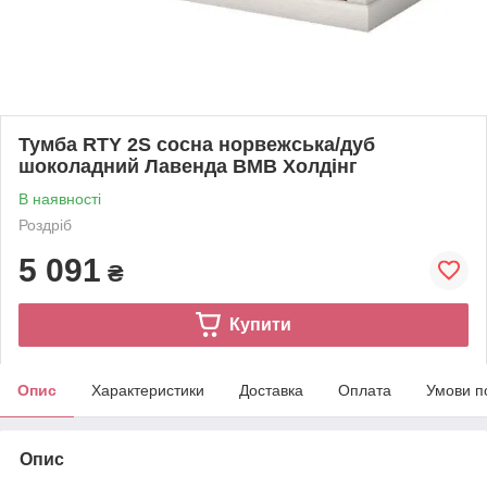
Тумба RTY 2S сосна норвежська/дуб
шоколадний Лавенда ВМВ Холдінг
В наявності
Роздріб
5 091
₴
Купити
Опис
Характеристики
Доставка
Оплата
Умови п
Опис