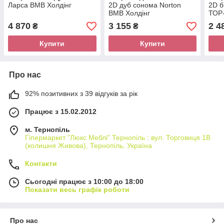
Ларса ВМВ Холдінг
2D дуб сонома Norton
2D б
ВМВ Холдінг
ТОР-
4 870
3 155
2 4
₴
₴
Купити
Купити
Про нас
92% позитивних з 39 відгуків за рік
Працює з 15.02.2012
м. Тернопіль
Гіпермаркет "Люкс Меблі" Тернопіль : вул. Торговиця 1В
(колишня Живова), Тернопіль, Україна
Контакти
Сьогодні працює з 10:00 до 18:00
Показати весь графік роботи
Про нас