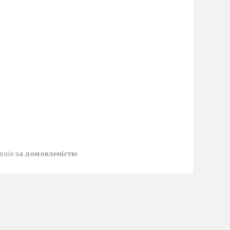
 днів
за домовленістю