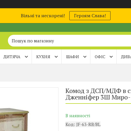
Вільні та нескорені!
Героям Слава!
ДИТЯЧА
КУХНЯ
ШАФИ
ОФІС
ДИВ
Комод з ДСП/МДФ в с
Дженніфер 3Ш Миро
В наявності
Код:
JF-63-RB/BL