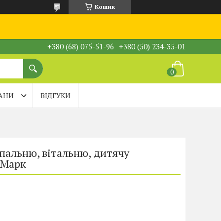
Кошик
+380 (68) 075-51-96
+380 (50) 234-35-01
АНИ
ВІДГУКИ
пальню, вітальню, дитячу
-Марк