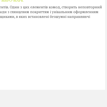
Р МИРО-МАРК
ентів. Один з цих елементів комод, створить неповторний
асади з глянцевим покриттям і унікальним оформленням
щиками, в яких встановлені безшумні направляючі