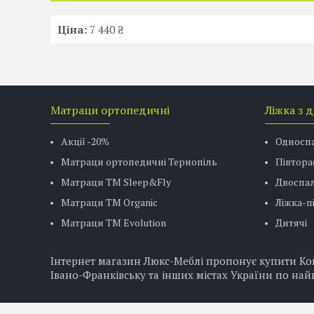
Ціна:
7 440 ₴
Матраци ортопедичні
Ліжка з 
Акції -20%
Односп
Матраци ортопедичні Тернопіль
Півтора
Матраци ТМ Sleep&Fly
Двоспал
Матраци TM Organic
Ліжка-
Матраци ТМ Evolution
Дитячі
Інтернет магазин Люкс-Меблі пропонує купити Ком
Івано-Франківську та інших містах України по най