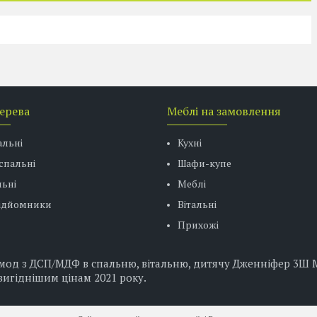
дерева
Меблі на замовлення
альні
Кухні
спальні
Шафи-купе
ьні
Меблі
підйомники
Вітальні
Прихожі
од з ДСП/МДФ в спальню, вітальню, дитячу Дженніфер 3Ш Ми
вигіднішим цінам 2021 року.