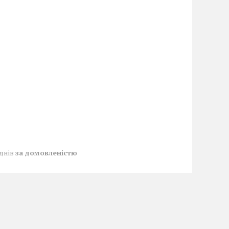
 днів
за домовленістю