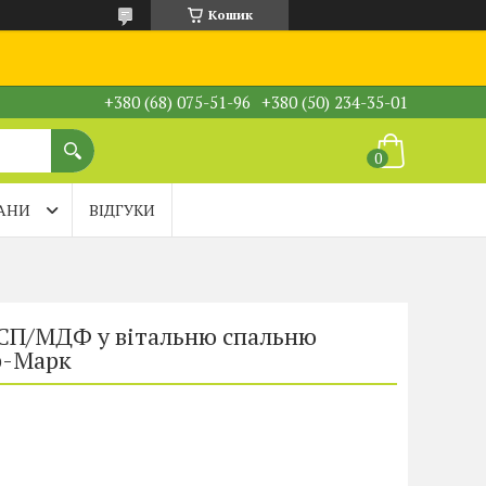
Кошик
+380 (68) 075-51-96
+380 (50) 234-35-01
АНИ
ВІДГУКИ
 ДСП/МДФ у вітальню спальню
р-Марк