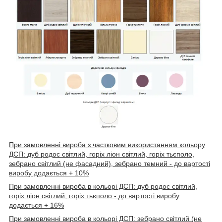
При замовленні вироба з частковим використанням кольору
ДСП: дуб родос світлий, горіх ліон світлий, горіх тьєполо,
зебрано світлий (не фасадний), зебрано темний - до вартості
виробу додається + 10%
При замовленні вироба в кольорі ДСП: дуб родос світлий,
горіх ліон світлий, горіх тьєполо - до вартості виробу
додається + 16%
При замовленні вироба в кольорі ДСП: зебрано світлий (не