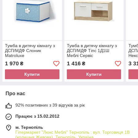
Тумба в дитячу кімнату з
Тумба в дитячу кімнату з
Тумб
ДСП/МДФ Слоник
ДСП/МДФ Тіпс 1Д1Ш
ДСП
Matroluxe
Меблі Сервіс
Некс
1 970
1 416
3 3
₴
₴
Купити
Купити
Про нас
92% позитивних з 39 відгуків за рік
Працює з 15.02.2012
м. Тернопіль
Гіпермаркет "Люкс Меблі" Тернопіль : вул. Торговиця 1В
(колишня Живова), Тернопіль, Україна