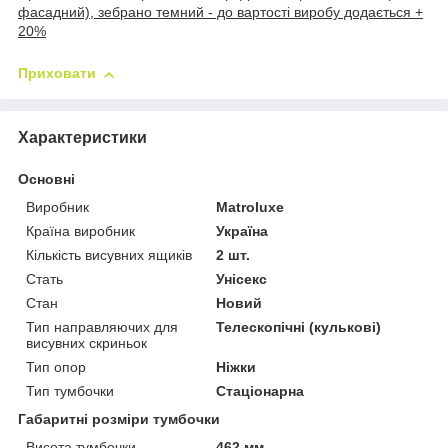
фасадний), зебрано темний - до вартості виробу додається +
20%
Приховати
Характеристики
Основні
Виробник
Matroluxe
Країна виробник
Україна
Кількість висувних ящиків
2 шт.
Стать
Унісекс
Стан
Новий
Тип направляючих для
Телескопічні (кулькові)
висувних скриньок
Тип опор
Ніжки
Тип тумбочки
Стаціонарна
Габаритні розміри тумбочки
Висота тумбочки
462 мм