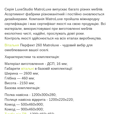
Серія LuxeStudio MatroLuxe випускає багато різних меблів.
Асортимент фабрики різноманітний і постійно оновлюється
дизайнерами. Компанія MatroLuxe пройшла міжнародну
сертифікацію і має сертифікат якості на свою продукцію. Всі
матеріали, використовувані при виготовленні меблів
екологічно чисті, надійні, прослужать довгі роки.
Контроль якості здійснюється на всіх етапах виробництва.
Вітальня
Перфект 260 Matroluxe - чудовий вибір для
омеблювання вашої оселі.
Характеристики та комплектація:
Матеріал виготовлення - ДСП, 16 мм;
Габарити
вітальні
в базовій комплектації:
Ширина — 2600 мм;
Глібіна — 460 мм;
Висота - 2150 мм;
Базова комплектація:
Полка навісна - 1200х300х280;
Полиця навісна відкрита - 1200х220х220;
Комод — 500х460х900;
Комод — 900х460х900;
Тумба під ТВ
- 1200х460х450;