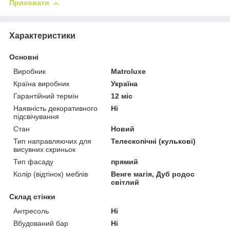
Приховати
Характеристики
Основні
Виробник
Matroluxe
Країна виробник
Україна
Гарантійний термін
12 міс
Наявність декоративного
Ні
підсвічування
Стан
Новий
Тип направляючих для
Телескопічні (кулькові)
висувних скриньок
Тип фасаду
прямий
Колір (відтінок) меблів
Венге магія, Дуб родос
світлий
Склад стінки
Антресоль
Ні
Вбудований бар
Ні