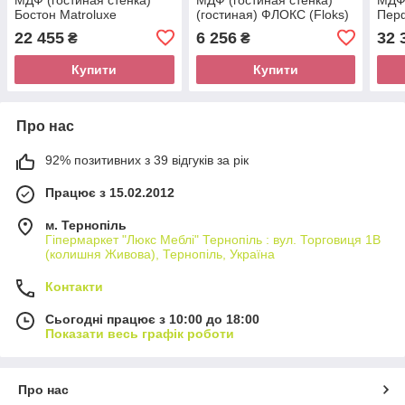
Бостон Matroluxe
(гостиная) ФЛОКС (Floks)
Перф
Дуб сонома шоколад/
22 455
6 256
32 
₴
₴
білий титан ВМВ Холдінг
Купити
Купити
Про нас
92% позитивних з 39 відгуків за рік
Працює з 15.02.2012
м. Тернопіль
Гіпермаркет "Люкс Меблі" Тернопіль : вул. Торговиця 1В
(колишня Живова), Тернопіль, Україна
Контакти
Сьогодні працює з 10:00 до 18:00
Показати весь графік роботи
Про нас