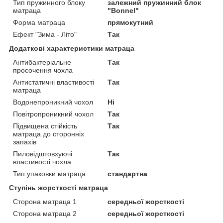
Тип пружинного блоку
залежний пружинний блок
матраца
"Вonnel"
Форма матраца
прямокутний
Ефект "Зима - Літо"
Так
Додаткові характеристики матраца
Антибактеріальне
Так
просочення чохла
Антистатичні властивості
Так
матраца
Водонепроникний чохол
Ні
Повітропроникний чохол
Так
Підвищена стійкість
Так
матраца до сторонніх
запахів
Пиловідштовхуючі
Так
властивості чохла
Тип упаковки матраца
стандартна
Ступінь жорсткості матраца
Сторона матраца 1
середньої жорсткості
Сторона матраца 2
середньої жорсткості