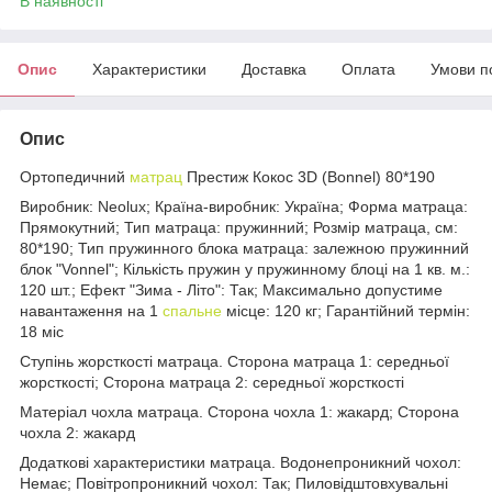
В наявності
Опис
Характеристики
Доставка
Оплата
Умови п
Опис
Ортопедичний
матрац
Престиж Кокос 3D (Bonnel) 80*190
Виробник: Neolux; Країна-виробник: Україна; Форма матраца:
Прямокутний; Тип матраца: пружинний; Розмір матраца, см:
80*190; Тип пружинного блока матраца: залежною пружинний
блок "Vonnel"; Кількість пружин у пружинному блоці на 1 кв. м.:
120 шт.; Ефект "Зима - Літо": Так; Максимально допустиме
навантаження на 1
спальне
місце: 120 кг; Гарантійний термін:
18 міс
Ступінь жорсткості матраца. Сторона матраца 1: середньої
жорсткості; Сторона матраца 2: середньої жорсткості
Матеріал чохла матраца. Сторона чохла 1: жакард; Сторона
чохла 2: жакард
Додаткові характеристики матраца. Водонепроникний чохол:
Немає; Повітропроникний чохол: Так; Пиловідштовхувальні