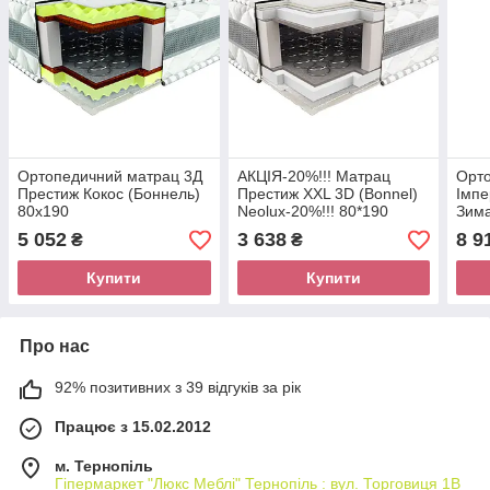
Ортопедичний матрац 3Д
АКЦІЯ-20%!!! Матрац
Орт
Престиж Кокос (Боннель)
Престиж XXL 3D (Bonnel)
Імпе
80х190
Neolux-20%!!! 80*190
Зима
5 052
3 638
8 9
₴
₴
Купити
Купити
Про нас
92% позитивних з 39 відгуків за рік
Працює з 15.02.2012
м. Тернопіль
Гіпермаркет "Люкс Меблі" Тернопіль : вул. Торговиця 1В