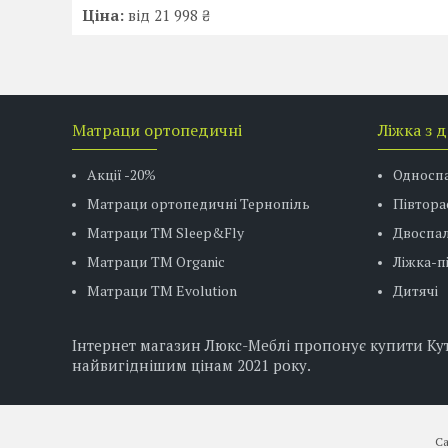
Ціна:
від 21 998 ₴
Матраци ортопедичні
Ліжка з 
Акції -20%
Односп
Матраци ортопедичні Тернопіль
Півтора
Матраци ТМ Sleep&Fly
Двоспал
Матраци TM Organic
Ліжка-
Матраци ТМ Evolution
Дитячі
Інтернет магазин Люкс-Меблі пропонує купити Кут 
найвигіднішим цінам 2021 року.