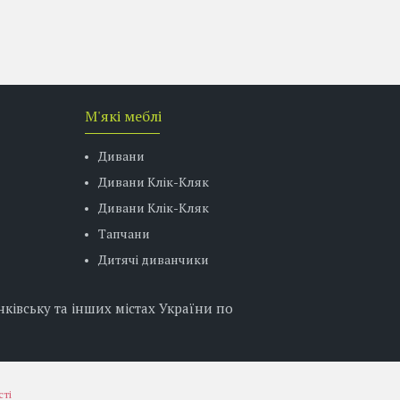
М'які меблі
Дивани
Дивани Клік-Кляк
Дивани Клік-Кляк
Тапчани
Дитячі диванчики
ківську та інших містах України по
сті