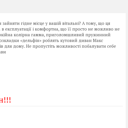
айняти гідне місце у вашій вітальні? А тому, що ця
 в експлуатації і комфортна, що її просто не можливо не
 спокійна колірна гамма, приголомшливий пружинний
 розкладки «дельфін» роблять кутовий диван Макс
в для дому. Не пропустіть можливості побалувати себе
ави
!!!