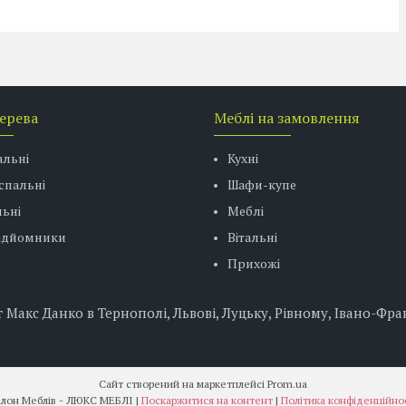
дерева
Меблі на замовлення
альні
Кухні
спальні
Шафи-купе
ьні
Меблі
підйомники
Вітальні
Прихожі
Макс Данко в Тернополі, Львові, Луцьку, Рівному, Івано-Фран
Сайт створений на маркетплейсі
Prom.ua
Салон Меблів - ЛЮКС МЕБЛІ |
Поскаржитися на контент
|
Політика конфіденційно