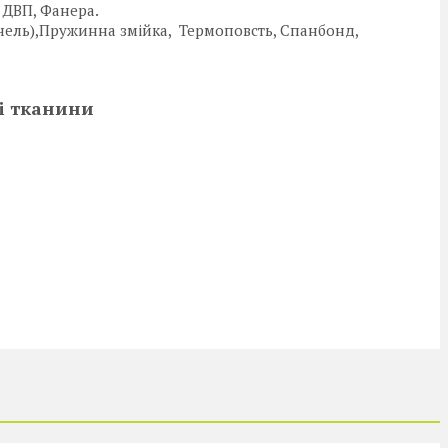
 ДВП, Фанера.
ель),Пружинна змійка, Термоповсть, Спанбонд,
нини