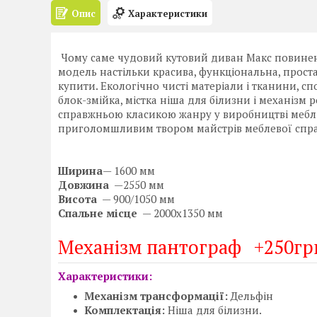
Опис
Характеристики
Чому саме чудовий кутовий диван Макс повинен з
модель настільки красива, функціональна, проста
купити. Екологічно чисті матеріали і тканини,
блок-змійка, містка ніша для білизни і механізм
справжньою класикою жанру у виробництві меблі
приголомшливим твором майстрів меблевої спр
Ширина
— 1600 мм
Довжина
—2550 мм
Висота
— 900/1050 мм
Спальне місце
— 2000х1350 мм
Механізм пантограф +250грн
Характеристики:
Механізм трансформації:
Дельфін
Комплектація:
Ніша для білизни.