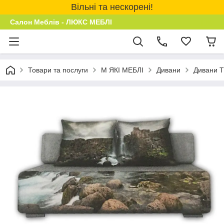
Вільні та нескорені!
Салон Меблів - ЛЮКС МЕБЛІ
Товари та послуги
М ЯКІ МЕБЛІ
Дивани
Дивани 