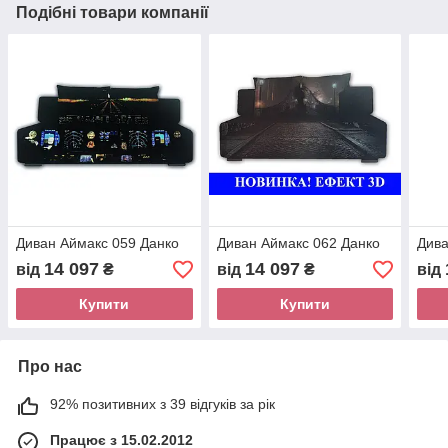
Подібні товари компанії
Диван Аймакс 059 Данко
Диван Аймакс 062 Данко
Дива
14 097
14 097
від
₴
від
₴
від
Купити
Купити
Про нас
92% позитивних з 39 відгуків за рік
Працює з 15.02.2012