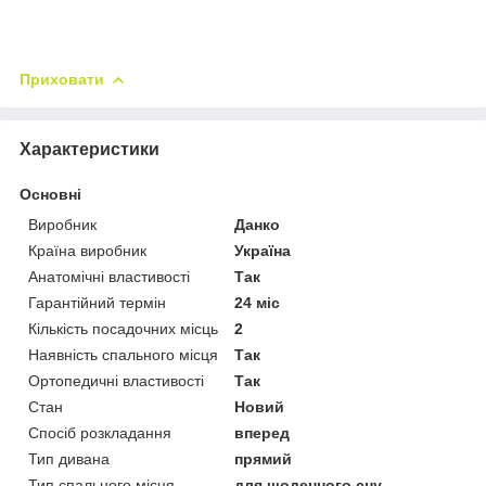
Приховати
Характеристики
Основні
Виробник
Данко
Країна виробник
Україна
Анатомічні властивості
Так
Гарантійний термін
24 міс
Кількість посадочних місць
2
Наявність спального місця
Так
Ортопедичні властивості
Так
Стан
Новий
Спосіб розкладання
вперед
Тип дивана
прямий
Тип спального місця
для щоденного сну