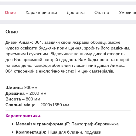
Опис
Характеристики
Доставка
Оплата
Умови п
Опис
Диван Аймакс 064, завдяки своїй яскравій оббивці, зможе
чудово освіжити будь-яке приміщення, зробить його радісним,
приємним і сучасним. Відпочинок на цьому дивані створить
для Вас приємний настрій і додасть Вам бадьорості та енергії
на весь день. Комфортабельний і лаконічний диван Аймакс
064 створений з екологічно чистих і міцних матеріалів.
Ширина
-930мм
Довжина
– 2000 мм
Висота
– 800 мм
Спальні місце
– 2000х1550 мм
Характеристики:
Механізм трансформації:
Пантограф-Єврокнижка
Комплектація:
Ніша для білизни, подушки.